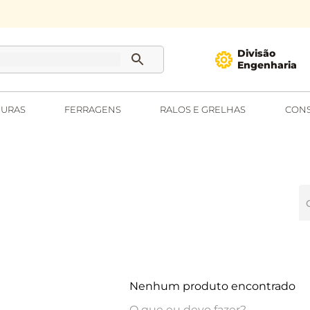
Divisão
Engenharia
URAS
FERRAGENS
RALOS E GRELHAS
CONS
Nenhum produto encontrado
O que eu devo fazer?