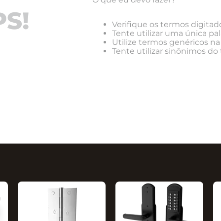
S!
Verifique os termos digitad
Tente utilizar uma única pal
Utilize termos genéricos na
Tente utilizar sinônimos do