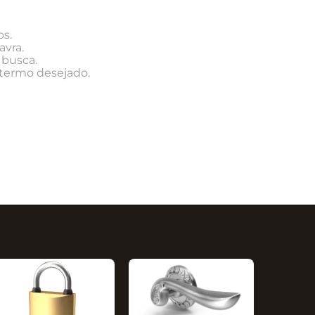
os.
avra.
 busca.
 termo desejado.