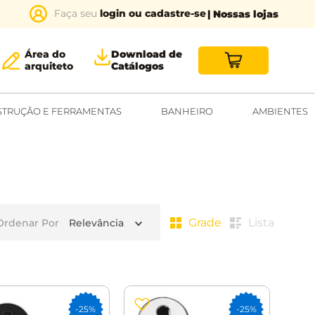
login ou cadastre-se
| Nossas lojas
Área do
Download de
arquiteto
Catálogos
TRUÇÃO E FERRAMENTAS
BANHEIRO
AMBIENTES
Grade
Lista
Ordenar Por
Relevância
-
25%
-
25%