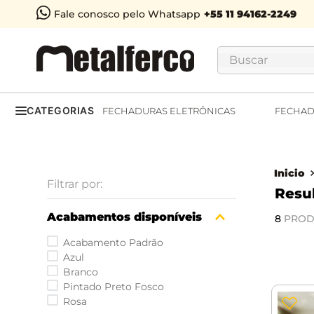
Fale conosco pelo Whatsapp
Buscar
CATEGORIAS
FECHADURAS ELETRÔNICAS
FECHAD
Acabamentos disponíveis
8
PROD
Acabamento Padrão
Azul
Branco
Pintado Preto Fosco
Rosa