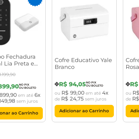
o Fechadura
Cofre Educativo Yale
Cofr
l Lia Preta e
Branco
Ros
ada com Yale
1
.
199
,
90
ect
R$
94
,
05
R$
899
,
90
R$
99
,
00
4
R
ou
em até
ou
899
,
90
6
em até
R$
24
,
75
R
de
sem juros
de
149
,
98
sem juros
Adicionar ao Carrinho
Adi
ionar ao Carrinho