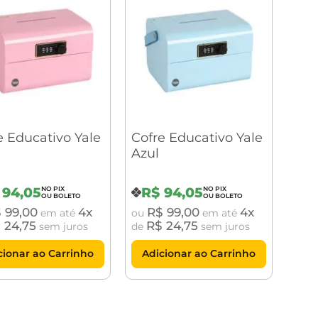
e Educativo Yale
Cofre Educativo Yale
a
Azul
94
,
05
R$
94
,
05
$
99
,
00
4
R$
99
,
00
4
em até
ou
em até
$
24
,
75
R$
24
,
75
sem juros
de
sem juros
cionar ao Carrinho
Adicionar ao Carrinho