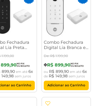
bo Fechadura
Combo Fechadura
al Lia Preta
Digital Lia Branca e
Yale Connect
Cromada com Yale
$
1
.
199
,
00
R$
1
.
199
,
90
Connect
899
,
90
R$
899
,
90
$
899
,
90
6
R$
899
,
90
6
em até
ou
em até
$
149
,
98
R$
149
,
98
sem juros
de
sem juros
cionar ao Carrinho
Adicionar ao Carrinho