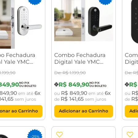
o Fechadura
Combo Fechadura
Com
al Yale YMC
Digital Yale YMC
Digit
 Branca com
420W Preto Fosco
com 
1
.
199
,
90
R$
1
.
199
,
90
R
Connect
com Yale Connect
849
,
90
R$
849
,
90
R$
849
,
90
6
R$
849
,
90
6
R
em até
ou
em até
ou
141
,
65
R$
141
,
65
R
sem juros
de
sem juros
de
ionar ao Carrinho
Adicionar ao Carrinho
Adi
-
25%