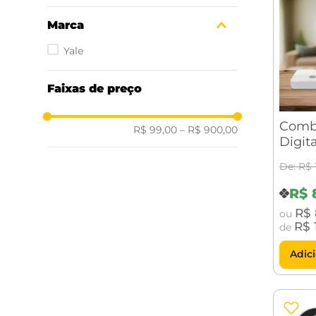
Marca
Yale
Faixas de preço
Comb
R$ 99,00
–
R$ 900,00
Digit
420W
R$
Yale 
R$
R$
ou
R$
de
Adic