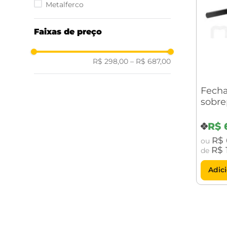
Metalferco
Faixas de preço
R$ 298,00
–
R$ 687,00
Fecha
sobre
Corta
com 
R$
R$
ou
R$
de
Adic