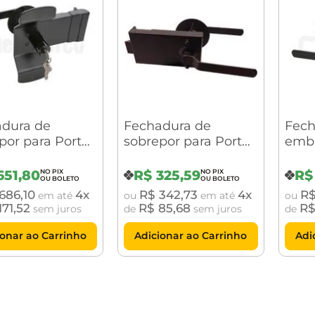
dura de
Fechadura de
Fech
por para Porta
sobrepor para Porta
embu
 Fogo 1004
Corta Fogo 1002 sem
Cort
chave
chave
chav
651
,
80
R$
325
,
59
R$
686
,
10
4
R$
342
,
73
4
R
em até
ou
em até
ou
171
,
52
R$
85
,
68
R
sem juros
de
sem juros
de
ionar ao Carrinho
Adicionar ao Carrinho
Adi