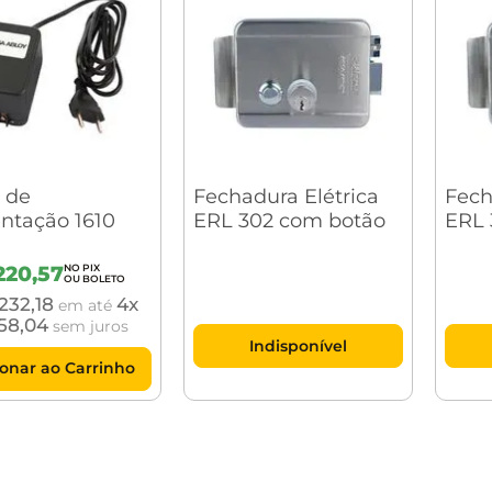
 de
Fechadura Elétrica
Fech
ntação 1610
ERL 302 com botão
ERL 
220
,
57
232
,
18
4
em até
58
,
04
sem juros
Indisponível
ionar ao Carrinho