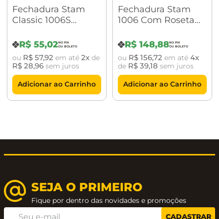
Distância de broca: 45 mm
Fechadura Stam
Fechadura Stam
Classic 1006S
1006 Com Roseta
Resistência à corrosão: Grau 3
Banheiro Com
Quadrada
Roseta Redonda
Acetinado
Acessórios: Tranqueta, chave reserva, rosetas, contra
R$
55
,
02
R$
148
,
88
Antique Brass
R$
57
,
92
2
R$
156
,
72
4
ou
em até
de
ou
em até
testa
R$
28
,
96
R$
39
,
18
sem juros
de
sem juros
Roseta: Zamac 5
Adicionar ao Carrinho
Adicionar ao Carrinho
Testa: Aço ABNT 1010/1020
Contra Testa: Aço ABNT 1010/1020
Linha: Classic;
SEJA O PRIMEIRO
Fique por dentro das novidades e promoções
CADASTRAR