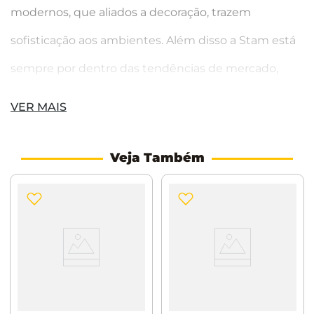
modernos, que aliados a decoração, trazem
sofisticação aos ambientes. Além disso a Stam está
sempre por dentro das tendências de mercado,
trazendo modernidade para todos os ambientes.
VER MAIS
Sempre trazendo a maior segurança. Para você e
Veja Também
seu ambiente. Para você pode sair sem
preocupação.
Indicação de uso: Portas de correr de madeira
Máquina: 1006s WC