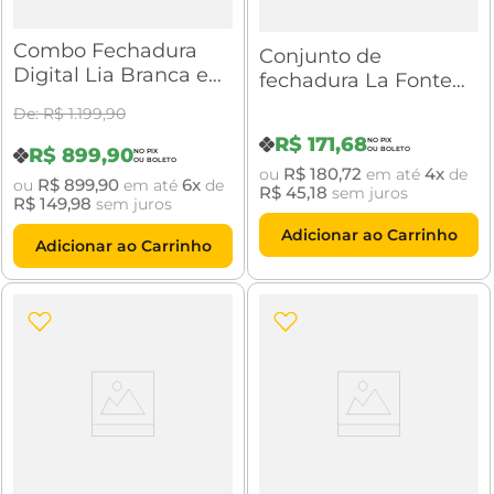
Combo Fechadura
Conjunto de
Digital Lia Branca e
fechadura La Fonte
Cromada com Yale
6236 Zamac ST2-Evo
R$
1
.
199
,
90
Connect
55 Roseta 323
R$
171
,
68
R$
899
,
90
R$
180
,
72
4
ou
em até
de
R$
899
,
90
6
ou
em até
de
R$
45
,
18
sem juros
R$
149
,
98
sem juros
Adicionar ao Carrinho
Adicionar ao Carrinho