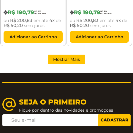
515P Zamac ST2-Evo
515P Zamac ST2-Evo
55 Roseta 327
55 Roseta 327
R$
190
,
79
R$
190
,
79
R$
200
,
83
4
R$
200
,
83
4
ou
em até
de
ou
em até
de
R$
50
,
20
R$
50
,
20
sem juros
sem juros
Adicionar ao Carrinho
Adicionar ao Carrinho
Mostrar Mais
SEJA O PRIMEIRO
Fique por dentro das novidades e promoções
CADASTRAR