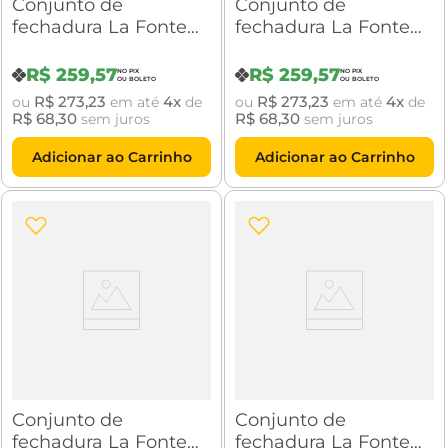
Conjunto de
Conjunto de
fechadura La Fonte
fechadura La Fonte
892 Inox ST2-Evo 55
892 Inox ST2-Evo 55
Roseta 357
Roseta 357
R$
259
,
57
R$
259
,
57
R$
273
,
23
4
R$
273
,
23
4
ou
em até
de
ou
em até
de
R$
68
,
30
R$
68
,
30
sem juros
sem juros
Adicionar ao Carrinho
Adicionar ao Carrinho
Conjunto de
Conjunto de
fechadura La Fonte
fechadura La Fonte