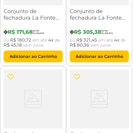
Conjunto de
Conjunto de
fechadura La Fonte
fechadura La Fonte
6236 Zamac ST2-Evo
892 Inox ST2-Evo 55
55 Roseta 323
Roseta 357
R$
171
,
68
R$
305
,
38
R$
180
,
72
4
R$
321
,
45
4
ou
em até
de
ou
em até
de
R$
45
,
18
R$
80
,
36
sem juros
sem juros
Adicionar ao Carrinho
Adicionar ao Carrinho