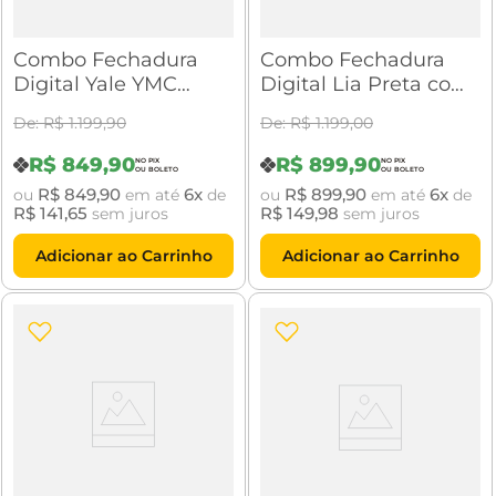
Combo Fechadura
Combo Fechadura
Digital Yale YMC
Digital Lia Preta com
420W Preto Fosco
Yale Connect
R$
1
.
199
,
90
R$
1
.
199
,
00
com Yale Connect
R$
849
,
90
R$
899
,
90
R$
849
,
90
6
R$
899
,
90
6
ou
em até
de
ou
em até
de
R$
141
,
65
R$
149
,
98
sem juros
sem juros
Adicionar ao Carrinho
Adicionar ao Carrinho