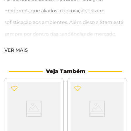
modernos, que aliados a decoração, trazem
sofisticação aos ambientes. Além disso a Stam está
sempre por dentro das tendências de mercado,
trazendo modernidade para todos os ambientes.
VER MAIS
Sempre trazendo a maior segurança. Para você e
Veja Também
seu ambiente. Para você pode sair sem
preocupação.
Indicação de uso: Portas pivotantes de madeira
Máquina: 1005 Tetra