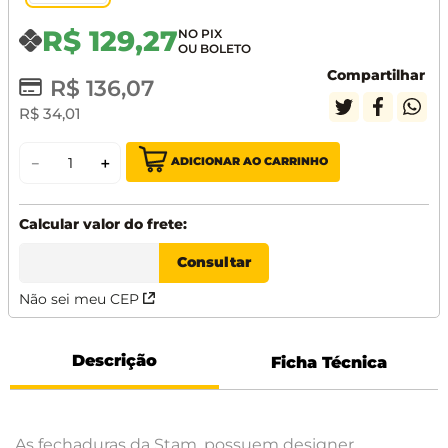
R$
129
,
27
Compartilhar
R$
136
,
07
R$
34
,
01
ADICIONAR AO CARRINHO
－
＋
Não sei meu CEP
Descrição
Ficha Técnica
As fechaduras da Stam, possuem designer