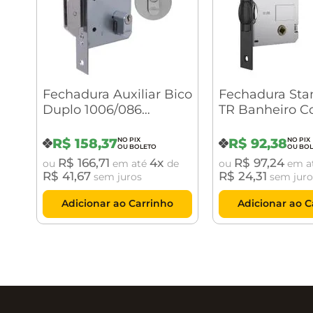
Chaves de inox disponíveis nas opções cabeça plás
Possui acabamento cromado, proporcionando maio
Fechadura Auxiliar Bico
Fechadura Sta
Duplo 1006/086
TR Banheiro 
Externo Inox Escovado
Roseta Redond
R$
158
,
37
R$
92
,
38
R$
166
,
71
4
R$
97
,
24
ou
em até
de
ou
em a
R$
41
,
67
R$
24
,
31
sem juros
sem juro
Adicionar ao Carrinho
Adicionar ao C