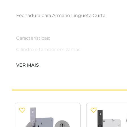
Fechadura para Armário Lingueta Curta
Características:
Cilindro e tambor em zamac;
Espelho em aço inox;
VER MAIS
Rotação da chave de 180°.
Diferenciais:
Essa linha de produtos apresenta maior resistênc
Disponível na opção lingueta curta;