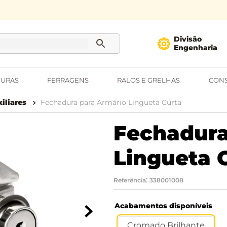
Divisão
Engenharia
URAS
FERRAGENS
RALOS E GRELHAS
CONS
iliares
Fechadura para Armário Lingueta Curta
Fechadura
Lingueta 
:
Referência
338001008
Acabamentos disponíveis
Cromado Brilhante