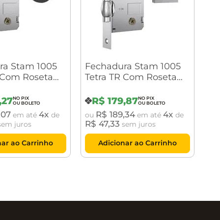
ra Stam 1005
Fechadura Stam 1005
 Com Roseta
Tetra TR Com Roseta
 Preto
Quadrada Cromado
Acetinado
,
27
R$
179
,
87
,
07
4
R$
189
,
34
4
em até
de
ou
em até
de
R$
47
,
33
em juros
sem juros
nar ao Carrinho
Adicionar ao Carrinho