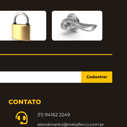
Segurança
Linha Clássica
Cadastrar
CONTATO
(11) 94162 2249
atendimento@metalferco.com.br