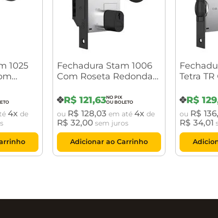
tica e cabeça plástica articulada;
r resistência à corrosão.
m 1025
Fechadura Stam 1006
Fechadu
Com
Com Roseta Redonda
Tetra TR
a Preto
Preto
Redonda
R$
121
,
63
R$
129
4
R$
128
,
03
4
R$
136
té
de
ou
em até
de
ou
R$
32
,
00
R$
34
,
01
s
sem juros
s
arrinho
Adicionar ao Carrinho
Adicio