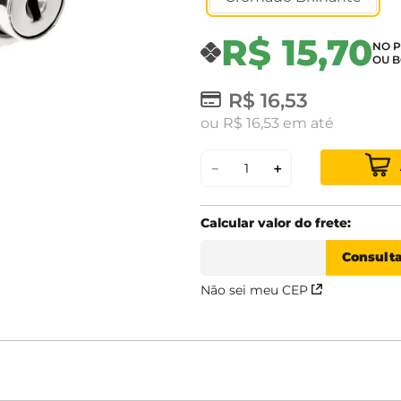
R$
15
,
70
R$
16
,
53
ou
R$
16
,
53
em até
－
＋
Não sei meu CEP