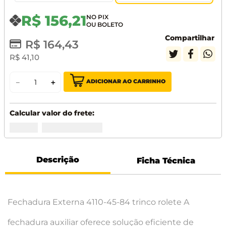
R$
156
,
21
Compartilhar
R$
164
,
43
R$
41
,
10
ADICIONAR AO CARRINHO
－
＋
Descrição
Ficha Técnica
Fechadura Externa 4110-45-84 trinco rolete A
fechadura auxiliar oferece solução eficiente de