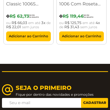
Classic 1006S
1006 Com Roseta
Banheiro Com
Redonda Rose
Roseta Quadrada
R$
62
,
73
R$
119
,
46
Acetinado
R$
66
,
03
3
R$
125
,
75
4
ou
em até
de
ou
em até
R$
22
,
01
R$
31
,
43
sem juros
de
sem juros
Adicionar ao Carrinho
Adicionar ao Carrinho
SEJA O PRIMEIRO
Fique por dentro das novidades e promoções
CADASTRAR