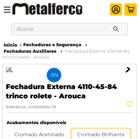
Buscar
Fechaduras e Segurança
Fechaduras Auxiliares
Fechadura Externa 4110-45-84
trinco rolete - Arouca
-
5%
Fechadura Externa 4110-45-84
trinco rolete - Arouca
:
Referência
4110/45/084 TR
Acabamentos disponíveis
Cromado Acetinado
Cromado Brilhante