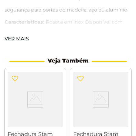
segurança para portas de madeira, aço ou alumínio
Características:
Roseta em inox Disponível com
roseta redonda (84) Distância da broca: 45mm
VER MAIS
Chapa testa e contra chapa em inox
Veja Também
Fechadura Stam
Fechadura Stam