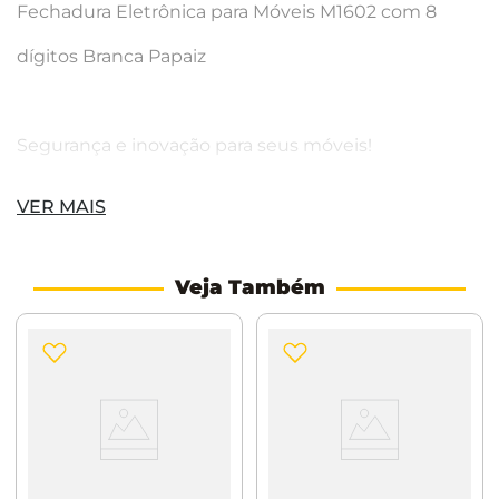
Fechadura Eletrônica para Móveis M1602 com 8
dígitos Branca Papaiz
Segurança e inovação para seus móveis!
VER MAIS
A Fechadura Eletrônica P/Móveis M1602 C/8 Dígitos
BR é a escolha ideal para quem busca proteger
Veja Também
gavetas, armários e portas de madeira com
tecnologia de ponta e máxima praticidade. Com
design moderno e discreto, este modelo valoriza o
ambiente e mantém seus pertences sempre