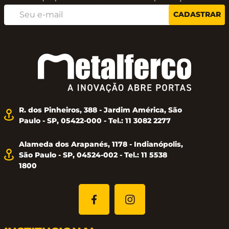
CADASTRAR
Funcionalidades:
Cadastro de senha de 4 a 15 digitos, com
possibilidade de mais de 205 trilhões de
combinações.
Alarme de senha incorreta
R. dos Pinheiros, 388 - Jardim América, São
Função senha falsa
Paulo - SP, 05422-000 - Tel.: 11 3082 2277
Senha de reset
Alameda dos Arapanés, 1178 - Indianópolis,
São Paulo - SP, 04524-002 - Tel.: 11 5538
Travamento automático após o fechamento do
1800
móvel
Aviso de bateria fraca para garantir o funcionamento
contínuo