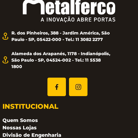
aplicativo
Utilização: Portas de vidro
R. dos Pinheiros, 388 - Jardim América, São
Espessura da porta: 8 a 15 mm
Paulo - SP, 05422-000 - Tel.: 11 3082 2277
Lado de porta: Reversível
Alameda dos Arapanés, 1178 - Indianópolis,
Alimentação: 4 pilhas AA
São Paulo - SP, 04524-002 - Tel.: 11 5538
1800
Conectividade: Alexa (Necessário Gateway)
Aplicativo: TTLock
Teclado: Touch Screen
INSTITUCIONAL
Acabamento: Preto
Quem Somos
Nossas Lojas
Divisão de Engenharia