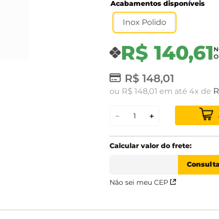
Acabamentos disponíveis
Inox Polido
R$
140
,
61
R$
148
,
01
R
ou
R$
148
,
01
em até
4
de
－
＋
Não sei meu CEP