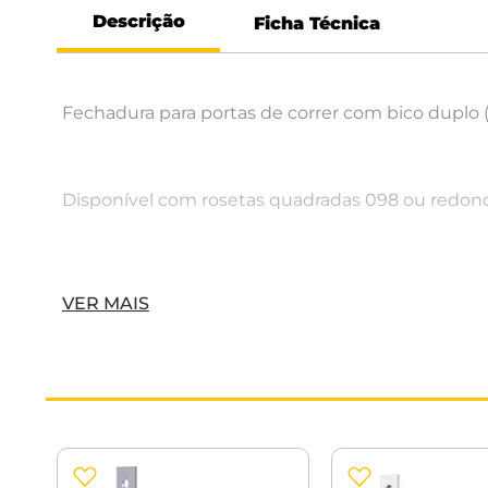
Descrição
Ficha Técnica
Fechadura para portas de correr com bico duplo (t
Disponível com rosetas quadradas 098 ou redon
Características:
VER MAIS
Marca: Arouca
Modelo: 4006/098