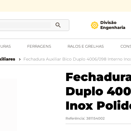
Divisão
Engenharia
URAS
FERRAGENS
RALOS E GRELHAS
CONS
iliares
Fechadura Auxiliar Bico Duplo 4006/098 Interno Ino
Fechadura
Duplo 400
Inox Polid
:
Referência
381154002