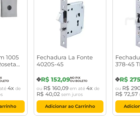
m 1005
Fechadura La Fonte
Fechadu
Roseta
4020S-45
378-45 T
mado
R$
152
,
09
R$
27
4
R$
160
,
09
4
R$
29
até
de
ou
em até
de
ou
R$
40
,
02
R$
72
,
57
os
sem juros
arrinho
Adicionar ao Carrinho
Adicio