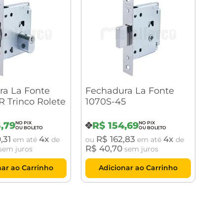
ra La Fonte
Fechadura La Fonte
R Trinco Rolete
1070S-45
5
,
79
R$
154
,
69
0
,
31
4
R$
162
,
83
4
em até
de
ou
em até
de
R$
40
,
70
sem juros
sem juros
nar ao Carrinho
Adicionar ao Carrinho