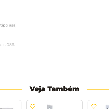
ipo asa).
das 086.
Veja Também