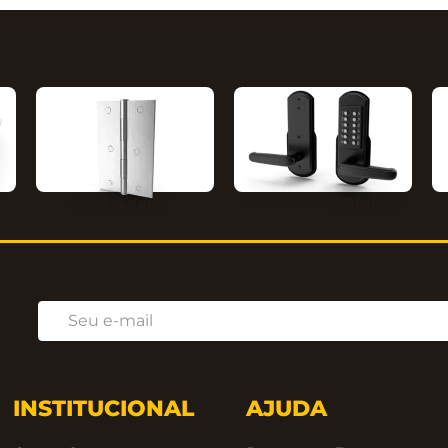
das 086.
Ferragens
Fechaduras Digitais
INSTITUCIONAL
AJUDA