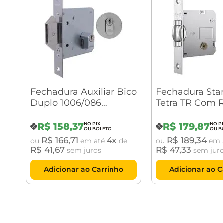
Linha: Fechaduras Auxiliares
Acabamento: Inox Polido
Fechadura Auxiliar Bico
Fechadura Sta
Duplo 1006/086
Tetra TR Com 
Referência: 4006/098
Externo Inox Escovado
Quadrada Cro
Acetinado
R$
158
,
37
R$
179
,
87
R$
166
,
71
4
R$
189
,
34
ou
em até
de
ou
em 
Distância de broca: 45 mm.
R$
41
,
67
R$
47
,
33
sem juros
sem jur
Adicionar ao Carrinho
Adicionar ao C
Uso / Aplicações: