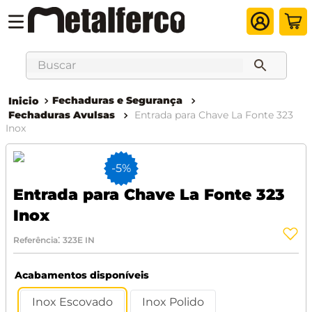
Buscar
Fechaduras e Segurança
Fechaduras Avulsas
Entrada para Chave La Fonte 323
Inox
-
5%
Entrada para Chave La Fonte 323
Inox
:
Referência
323E IN
Acabamentos disponíveis
Inox Escovado
Inox Polido