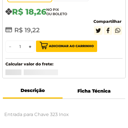
R$
18
,
26
Compartilhar
R$
19
,
22
ADICIONAR AO CARRINHO
－
＋
Descrição
Ficha Técnica
Entrada para Chave 323 Inox