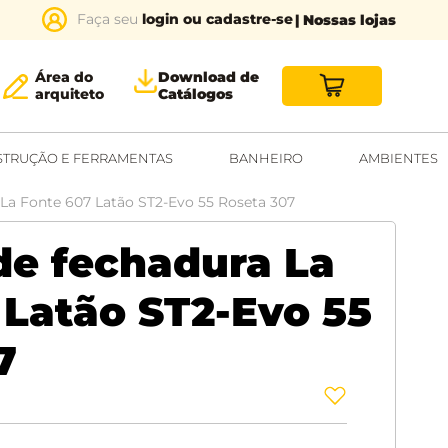
login ou cadastre-se
| Nossas lojas
Área do
Download de
arquiteto
Catálogos
TRUÇÃO E FERRAMENTAS
BANHEIRO
AMBIENTES
La Fonte 607 Latão ST2-Evo 55 Roseta 307
de fechadura La
 Latão ST2-Evo 55
7