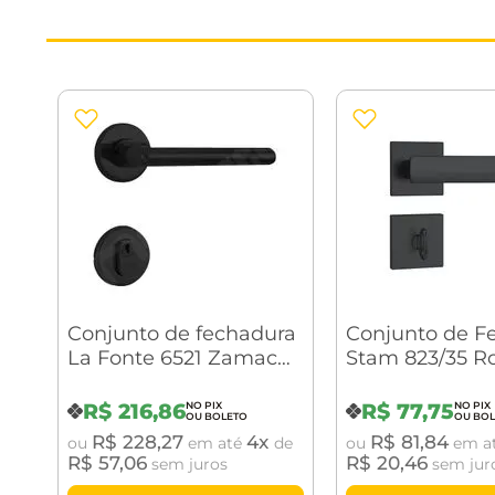
Conjunto de fechadura
Conjunto de F
La Fonte 6521 Zamac
Stam 823/35 R
ST2-Evo 55 Roseta 323
Quadrada Pret
Preto Fosco
R$
216
,
86
R$
77
,
75
R$
228
,
27
4
R$
81
,
84
ou
em até
de
ou
em a
R$
57
,
06
R$
20
,
46
sem juros
sem jur