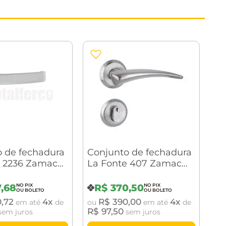
 de fechadura
Conjunto de fechadura
e 2236 Zamac
La Fonte 407 Zamac
treito Espelho
ST2-Evo 55 Roseta 312
7
,
68
R$
370
,
50
0
,
72
4
R$
390
,
00
4
em até
de
ou
em até
de
R$
97
,
50
sem juros
sem juros