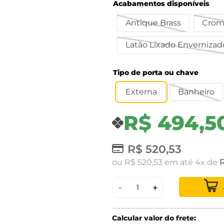
Acabamentos disponíveis
Antique Brass
Crom
Latão Lixado Envernizad
Tipo de porta ou chave
Externa
Banheiro
R$
494
,
5
R$
520
,
53
ou
R$
520
,
53
em até
4
de
－
＋