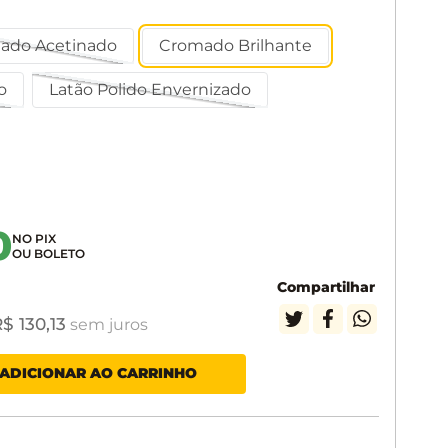
ado Acetinado
Cromado Brilhante
o
Latão Polido Envernizado
0
Compartilhar
R$
130
,
13
sem juros
ADICIONAR AO CARRINHO