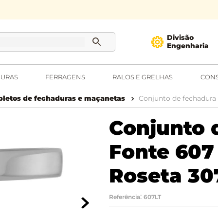
Divisão
Engenharia
URAS
FERRAGENS
RALOS E GRELHAS
CONS
letos de fechaduras e maçanetas
Conjunto de fechadura 
Conjunto 
Fonte 607
Roseta 30
:
Referência
607LT