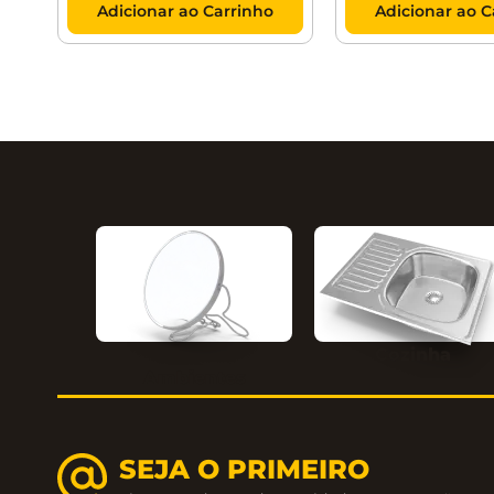
Adicionar ao Carrinho
Adicionar ao C
Cozinha
Ambientes
SEJA O PRIMEIRO