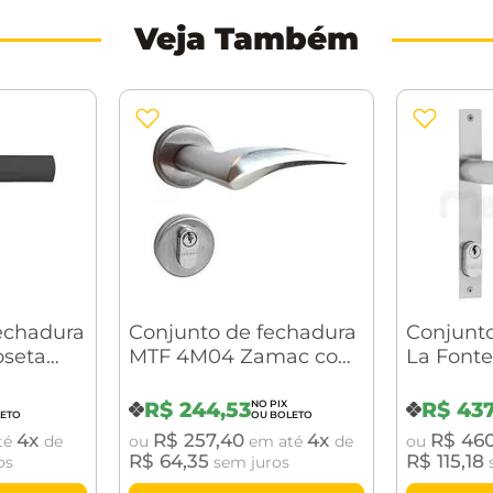
Veja Também
echadura
Conjunto de fechadura
Conjunto
oseta
MTF 4M04 Zamac com
La Font
o Fosco
Roseta
Perfil Es
621
R$
244
,
53
R$
43
4
R$
257
,
40
4
R$
46
té
de
ou
em até
de
ou
R$
64
,
35
R$
115
,
18
os
sem juros