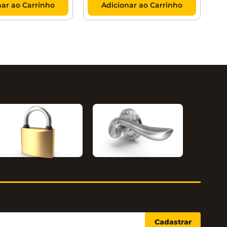
nar ao Carrinho
Adicionar ao Carrinho
Segurança
Linha Clássica
Cadastrar