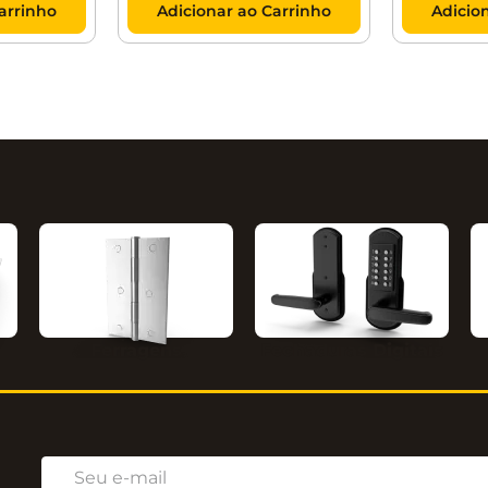
arrinho
Adicionar ao Carrinho
Adicio
Ferragens
Fechaduras Digitais