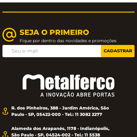
(a) e orientá-lo (a) para uma boa compra. Veja a
configuração do produto, sua aplicação e nossas
dicas de manutenção.
SEJA O PRIMEIRO
Fique por dentro das novidades e promoções
CADASTRAR
R. dos Pinheiros, 388 - Jardim América, São
Paulo - SP, 05422-000 - Tel.: 11 3082 2277
Alameda dos Arapanés, 1178 - Indianópolis,
São Paulo - SP, 04524-002 - Tel.: 11 5538