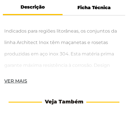
Descrição
Ficha Técnica
Indicados para regiões litorâneas, os conjuntos da
linha Architect Inox têm maçanetas e rosetas
produzidas em aço inox 304. Esta matéria prima
garante máxima resistência à corrosão. Design
confortável, durabilidade e resistência fazem da
VER MAIS
linha Architect Inox uma excelente escolha.
Veja Também
Antes de escolher o seu produto, leia atentamente
as informações que preparamos a fim de auxiliá-lo