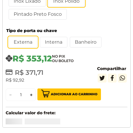
Inox Lixado
Inox Polido
Pintado Preto Fosco
Tipo de porta ou chave
Externa
Interna
Banheiro
R$
353
,
12
Compartilhar
R$
371
,
71
R$
92
,
92
ADICIONAR AO CARRINHO
－
＋