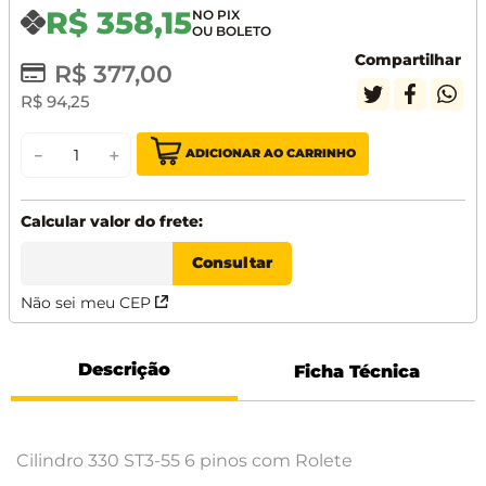
R$
358
,
15
Compartilhar
R$
377
,
00
R$
94
,
25
ADICIONAR AO CARRINHO
－
＋
Não sei meu CEP
Descrição
Ficha Técnica
Cilindro 330 ST3-55 6 pinos com Rolete