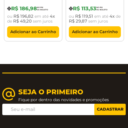
Fonte
fechadura ST2
55mm La fonte
R$
186
,
98
R$
113
,
53
R$
196
,
82
4
R$
119
,
51
4
ou
em até
ou
em até
de
R$
49
,
20
R$
29
,
87
de
sem juros
sem juros
Adicionar ao Carrinho
Adicionar ao Carrinho
SEJA O PRIMEIRO
Fique por dentro das novidades e promoções
CADASTRAR