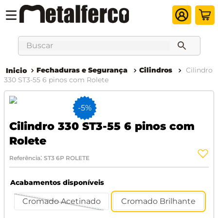
Buscar
Fechaduras e Segurança
Cilindros
Cilindro
330 ST3-55 6 pinos com Rolete
-
5%
Cilindro 330 ST3-55 6 pinos com
Rolete
:
Referência
ST3 6P ROLETE
Acabamentos disponíveis
Cromado Acetinado
Cromado Brilhante