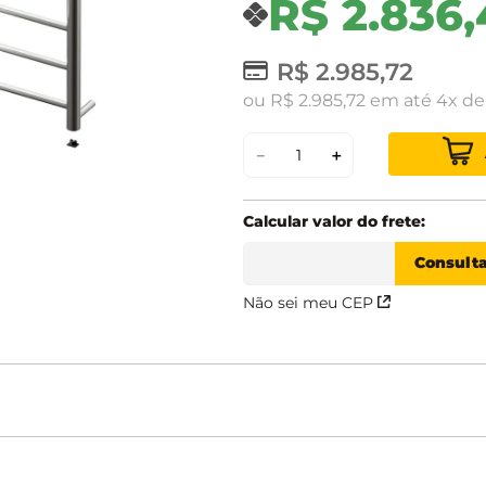
R$
2
.
836
,
R$
2
.
985
,
72
ou
R$
2
.
985
,
72
em até
4
d
－
＋
Não sei meu CEP