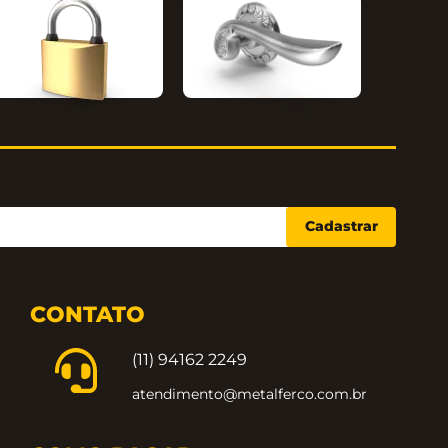
Segurança
Linha Clássica
Cadastrar
CONTATO
(11) 94162 2249
atendimento@metalferco.com.br