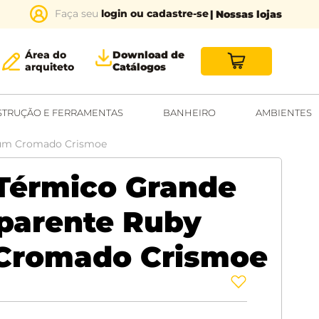
login ou cadastre-se
| Nossas lojas
Área do
Download de
arquiteto
Catálogos
TRUÇÃO E FERRAMENTAS
BANHEIRO
AMBIENTES
ium Cromado Crismoe
 Térmico Grande
parente Ruby
Cromado Crismoe