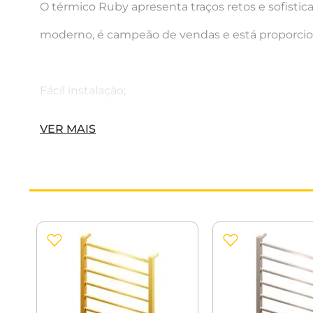
O térmico Ruby apresenta traços retos e sofistic
moderno, é campeão de vendas e está proporcio
Fácil instalação;
Modelo: Fio Aparente;
VER MAIS
Tensão: Bivolt (127V 220V);
Tempo de Aquecimento: 15 min;
Material: Aço Inox AISI 304;
Double Side: Saída de energia dos dois lados;
Consumo: 38W