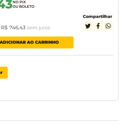
43
Compartilhar
R$
746
,
43
e
sem juros
ADICIONAR AO CARRINHO