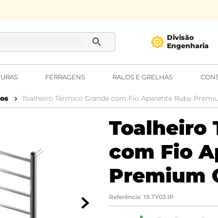
Divisão
Engenharia
URAS
FERRAGENS
RALOS E GRELHAS
CONS
cos
Toalheiro Térmico Grande com Fio Aparente Ruby Prem
Toalheiro
com Fio A
Premium 
:
Referência
19.TY03.IP