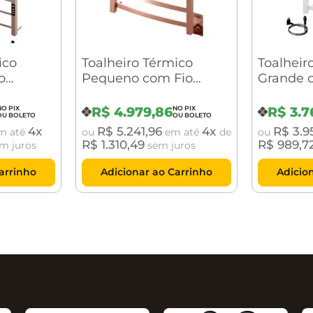
ico
Toalheiro Térmico
Toalheir
o
Pequeno com Fio
Grande 
da
Oculto Sapphire
Aparent
al
Premium Cobre Polido
Premium
R$
4
.
979
,
86
R$
3
.
7
do
Crismoe
Brilhant
4
R$
5
.
241
,
96
4
R$
3
.
9
m até
ou
em até
de
ou
R$
1
.
310
,
49
R$
989
,
7
m juros
sem juros
arrinho
Adicionar ao Carrinho
Adicio