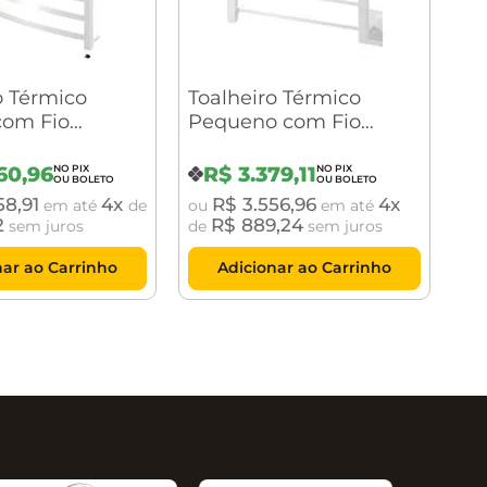
o Térmico
Toalheiro Térmico
com Fio
Pequeno com Fio
e Sapphire
Oculto Quada
 Branco
Premium Branco
60
,
96
R$
3
.
379
,
11
e Crismoe
Brilhante Crismoe
58
,
91
4
R$
3
.
556
,
96
4
em até
de
ou
em até
2
R$
889
,
24
sem juros
de
sem juros
nar ao Carrinho
Adicionar ao Carrinho