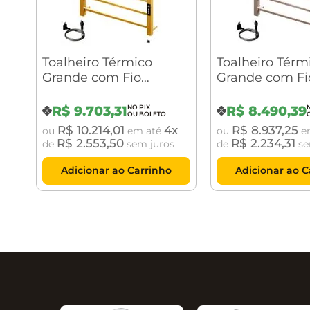
Toalheiro Térmico
Toalheiro Térm
Grande com Fio
Grande com Fi
Aparente Quada
Aparente Qua
Premium Digital Ouro
Premium Digit
R$
9
.
703
,
31
R$
8
.
490
,
39
Escovado Crismoe
Níquel Escova
R$
10
.
214
,
01
4
R$
8
.
937
,
25
ou
em até
ou
e
Crismoe
R$
2
.
553
,
50
R$
2
.
234
,
31
de
sem juros
de
se
Adicionar ao Carrinho
Adicionar ao C