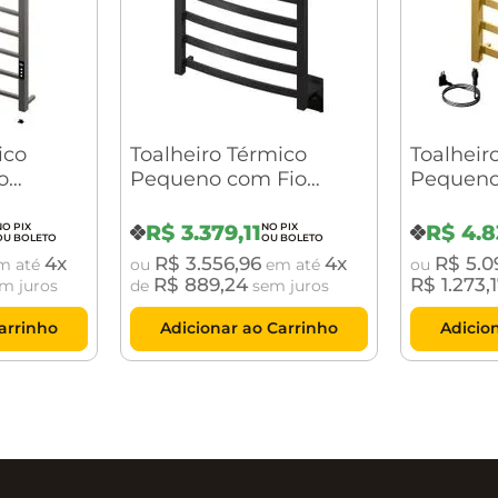
ico
Toalheiro Térmico
Toalheir
o
Pequeno com Fio
Pequeno
da
Oculto Sapphire
Aparent
al
Premium Preto
Premium
R$
3
.
379
,
11
R$
4
.
8
 Crismoe
Brilhante Crismoe
Crismoe
4
R$
3
.
556
,
96
4
R$
5
.
0
m até
ou
em até
ou
R$
889
,
24
R$
1
.
273
,
m juros
de
sem juros
arrinho
Adicionar ao Carrinho
Adicio