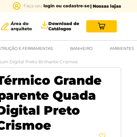
login ou cadastre-se
| Nossas lojas
Área do
Download de
arquiteto
Catálogos
TRUÇÃO E FERRAMENTAS
BANHEIRO
AMBIENTES
um Digital Preto Brilhante Crismoe
 Térmico Grande
parente Quada
igital Preto
 Crismoe