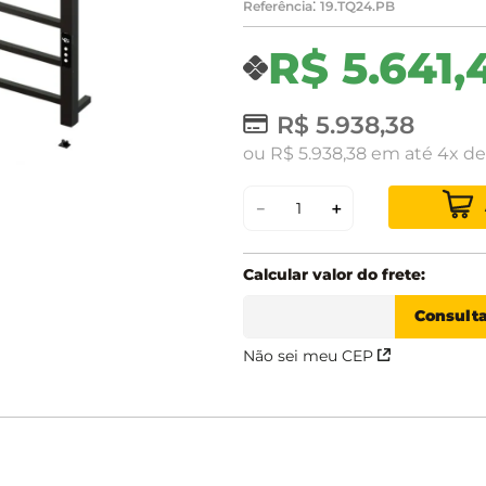
:
Referência
19.TQ24.PB
R$
5
.
641
,
R$
5
.
938
,
38
ou
R$
5
.
938
,
38
em até
4
d
－
＋
Não sei meu CEP