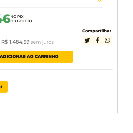
46
Compartilhar
R$
1
.
484
,
59
e
sem juros
ADICIONAR AO CARRINHO