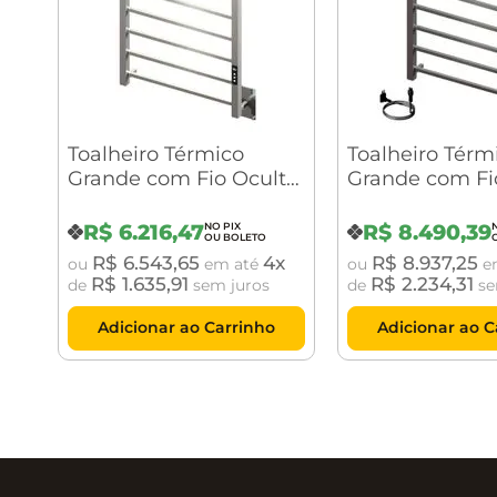
Toalheiro Térmico
Toalheiro Térm
Grande com Fio Oculto
Grande com Fi
Quada Premium
Aparente Qua
Digital Cromado
Premium Digit
R$
6
.
216
,
47
R$
8
.
490
,
39
Crismoe
Grafite Polido
R$
6
.
543
,
65
4
R$
8
.
937
,
25
ou
em até
ou
e
R$
1
.
635
,
91
R$
2
.
234
,
31
de
sem juros
de
se
Adicionar ao Carrinho
Adicionar ao C