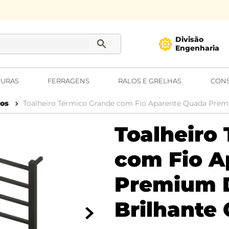
Divisão
Engenharia
URAS
FERRAGENS
RALOS E GRELHAS
CONS
cos
Toalheiro Térmico Grande com Fio Aparente Quada Premi
Toalheiro
com Fio A
Premium D
Brilhante