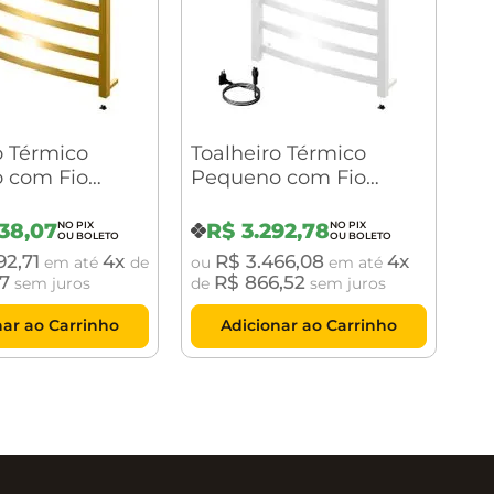
o Térmico
Toalheiro Térmico
 com Fio
Pequeno com Fio
e Sapphire
Aparente Sapphire
 Ouro Polido
Premium Branco
38
,
07
R$
3
.
292
,
78
Brilhante Crismoe
92
,
71
4
R$
3
.
466
,
08
4
em até
de
ou
em até
17
R$
866
,
52
sem juros
de
sem juros
nar ao Carrinho
Adicionar ao Carrinho