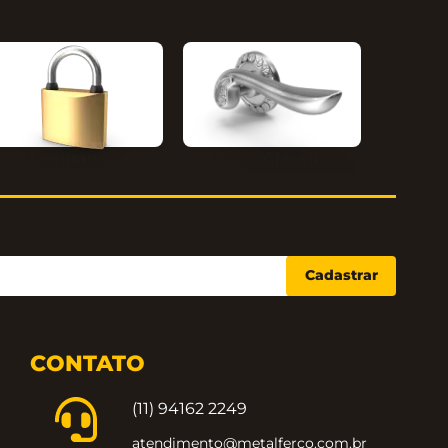
Segurança
Linha Clássica
Cadastrar
CONTATO
(11) 94162 2249
atendimento@metalferco.com.br