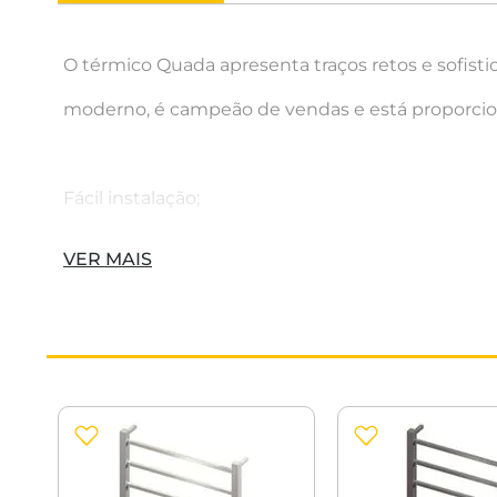
O térmico Quada apresenta traços retos e sofisti
moderno, é campeão de vendas e está proporcio
Fácil instalação;
Modelo: Fio Aparente;
VER MAIS
Tensão: Bivolt (127V 220V);
Tempo de Aquecimento: 15 min;
Material: Aço Inox AISI 304;
Double Side: Saída de energia dos dois lados;
Consumo: 38W