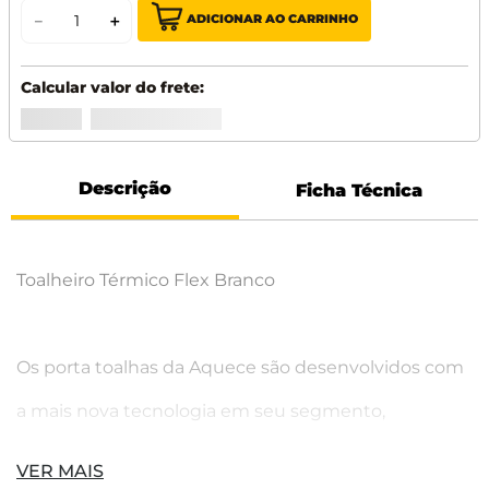
ADICIONAR AO CARRINHO
－
＋
Descrição
Ficha Técnica
Toalheiro Térmico Flex Branco
Os porta toalhas da Aquece são desenvolvidos com
a mais nova tecnologia em seu segmento,
permitindo que os modelos em inox sejam 100%
VER MAIS