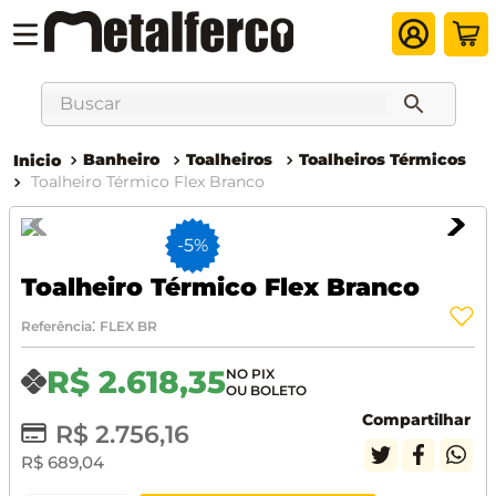
Buscar
Banheiro
Toalheiros
Toalheiros Térmicos
Toalheiro Térmico Flex Branco
-
5%
Toalheiro Térmico Flex Branco
:
Referência
FLEX BR
R$
2
.
618
,
35
Compartilhar
R$
2
.
756
,
16
R$
689
,
04