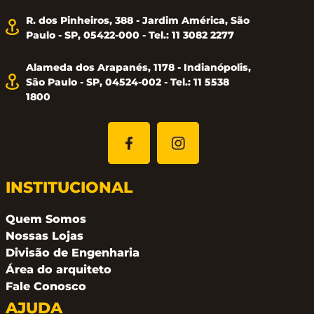
R. dos Pinheiros, 388 - Jardim América, São
Auxilia na desumidificação do ambiente;
Paulo - SP, 05422-000 - Tel.: 11 3082 2277
Em apenas 15 minutos atinge a temperatura ideal
Alameda dos Arapanés, 1178 - Indianópolis,
de uso
São Paulo - SP, 04524-002 - Tel.: 11 5538
1800
Aquecimento médio de 35ºC acima da temperatura
ambiente.
INSTITUCIONAL
TEMPO DE SECAGEM:
Quem Somos
toalha úmida: 02 a 03 horas
Nossas Lojas
toalha molhada: 04 a 05 horas
Divisão de Engenharia
Área do arquiteto
Pode ficar permanentemente ligado;
Fale Conosco
Possibilidade de utilização em outros ambientes,
AJUDA