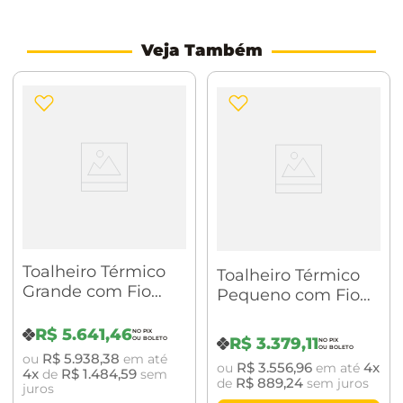
em aço inoxidável 304, oferecendo vida útil infinita.
Veja Também
CARACTERÍSTICAS:
Linha: Cativa
Modelo: Flex
Dimensões: 53,5 x 41 x 6,8 cm (larg. x alt. x prof.)
Material: Aço Carbono
Acabamentos de linha: Branco
Toalheiro Térmico
Toalheiro Térmico
Grande com Fio
Pequeno com Fio
Número de barras: 04 barras retas retangulares.
Aparente Quada
Oculto Sapphire
Premium Digital
Potência: 50W
R$
5
.
641
,
46
Premium Preto
R$
3
.
379
,
11
Preto Fosco
Fosco Crismoe
R$
5
.
938
,
38
ou
em até
Tensão: 127v ou 220v
R$
3
.
556
,
96
4
ou
em até
Crismoe
4
R$
1
.
484
,
59
de
sem
R$
889
,
24
de
sem juros
juros