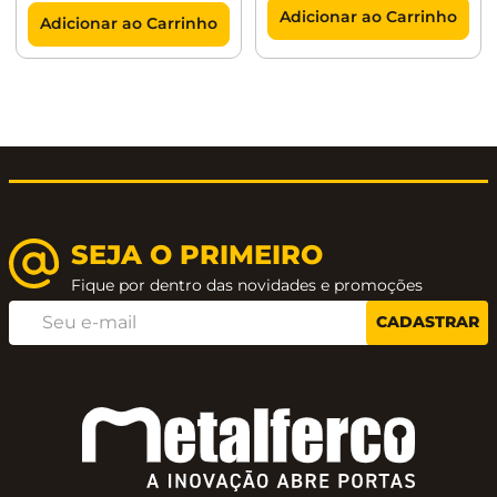
Tamanho do Cabo: 1 metro
Adicionar ao Carrinho
Adicionar ao Carrinho
Posição Saída do Cabo Elétrico: Livre
posicionamento.
UTILIDADES:
Seca e mantem aquecida a toalha e outros tecidos
SEJA O PRIMEIRO
(exceto o nylon);
Fique por dentro das novidades e promoções
Elimina a proliferação de fungos e bactérias nas
CADASTRAR
toalhas em uso;
Aumenta o tempo útil das toalhas;
Organiza o Ambiente;
Decora e compõe o Ambiente;