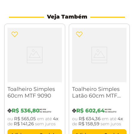
peça com pano macio e limpo.
Veja Também
Toalheiro Simples
Toalheiro Simples
60cm MTF 9090
Latão 60cm MTF
7071
R$
536
,
80
R$
602
,
64
R$
565
,
05
4
R$
634
,
36
4
ou
em até
ou
em até
R$
141
,
26
R$
158
,
59
de
sem juros
de
sem juros