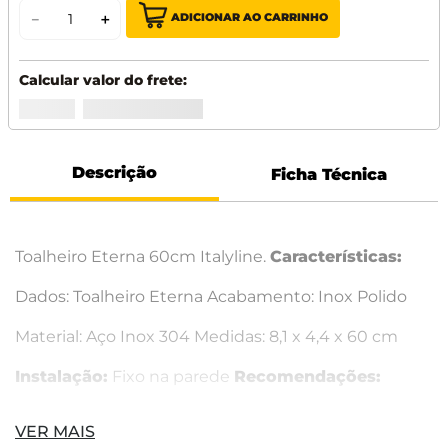
ADICIONAR AO CARRINHO
－
＋
Descrição
Ficha Técnica
Toalheiro Eterna 60cm Italyline.
Características:
Dados: Toalheiro Eterna Acabamento: Inox Polido
Material: Aço Inox 304 Medidas: 8,1 x 4,4 x 60 cm
Instalação:
Fixo na parede
Recomendações:
Limpar com água e sabão neutro apenas e secar a
VER MAIS