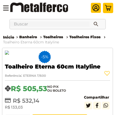
Buscar
Banheiro
Toalheiros
Toalheiros Fixos
Toalheiro Eterna 60cm Italyline
-
5%
Toalheiro Eterna 60cm Italyline
:
Referência
ETERNA T/600
R$
505
,
53
Compartilhar
R$
532
,
14
R$
133
,
03