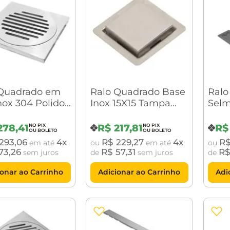
 Quadrado em
Ralo Quadrado Base
Ralo
nox 304 Polido
Inox 15X15 Tampa
Selm
ela 10 x 10cm
Inox (R15)
Tamp
278
,
41
R$
217
,
81
R$
293
,
06
4
R$
229
,
27
4
R
em até
ou
em até
ou
73
,
26
R$
57
,
31
R
sem juros
de
sem juros
de
ionar ao Carrinho
Adicionar ao Carrinho
Adi