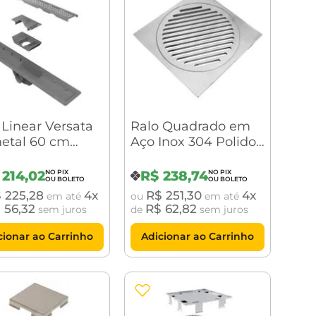
 Linear Versata
Ralo Quadrado em
etal 60 cm
Aço Inox 304 Polido
a Perfurada
sem tela 10 x 10cm
214
,
02
R$
238
,
74
$
225
,
28
4
R$
251
,
30
4
em até
ou
em até
$
56
,
32
R$
62
,
82
sem juros
de
sem juros
cionar ao Carrinho
Adicionar ao Carrinho