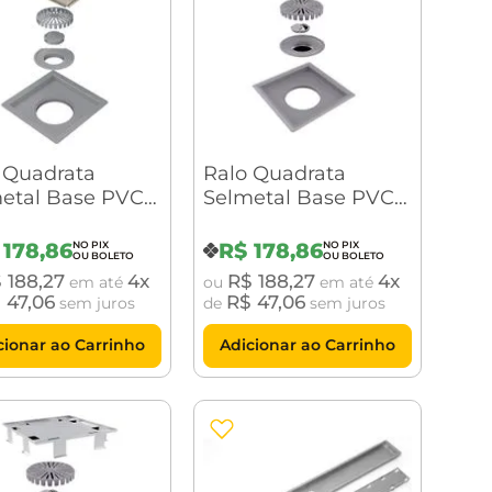
 Quadrata
Ralo Quadrata
etal Base PVC
Selmetal Base PVC
0 Tampa Inox
10x10 Tampa Oculta
178
,
86
R$
178
,
86
$
188
,
27
4
R$
188
,
27
4
em até
ou
em até
$
47
,
06
R$
47
,
06
sem juros
de
sem juros
cionar ao Carrinho
Adicionar ao Carrinho