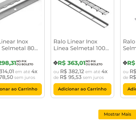
Linear Inox
Ralo Linear Inox
Ralo
 Selmetal 80
Línea Selmetal 100
Selm
ampa Inox
cm Tampa Oculta
15X1
298
,
31
R$
363
,
01
R$
314
,
01
4
R$
382
,
12
4
R
em até
ou
em até
ou
78
,
50
R$
95
,
53
R
sem juros
de
sem juros
de
ionar ao Carrinho
Adicionar ao Carrinho
Adi
Mostrar Mais