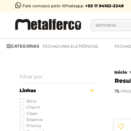
Fale conosco pelo Whatsapp
Buscar
CATEGORIAS
FECHADURAS ELETRÔNICAS
FECHAD
Linhas
75
PRO
Átrio
Charm
Clean
Essence
Prisma