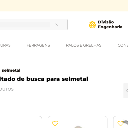
Divisão
Engenharia
URAS
FERRAGENS
RALOS E GRELHAS
CONS
selmetal
selmetal
DUTOS