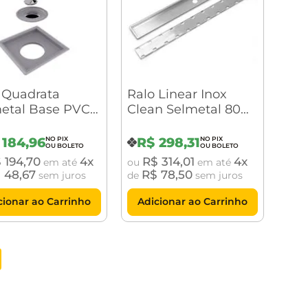
 Quadrata
Ralo Linear Inox
etal Base PVC
Clean Selmetal 80
5 Tampa Oculta
cm Tampa Oculta
(RLI800)
184
,
96
R$
298
,
31
$
194
,
70
4
R$
314
,
01
4
em até
ou
em até
$
48
,
67
R$
78
,
50
sem juros
de
sem juros
cionar ao Carrinho
Adicionar ao Carrinho