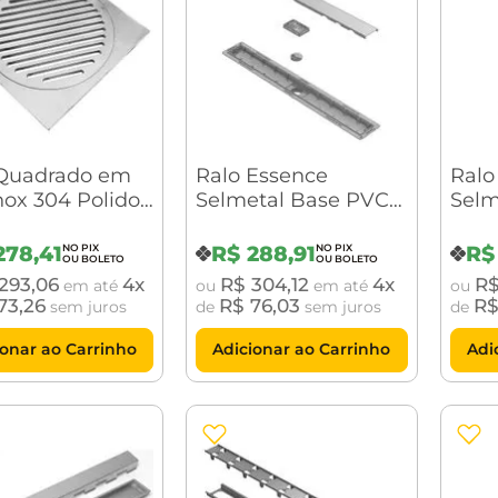
 Quadrado em
Ralo Essence
Ralo
nox 304 Polido
Selmetal Base PVC
Selm
ela 15 x 15cm
90 cm Tampa Inox
10x1
278
,
41
R$
288
,
91
R$
293
,
06
4
R$
304
,
12
4
R
em até
ou
em até
ou
73
,
26
R$
76
,
03
R
sem juros
de
sem juros
de
ionar ao Carrinho
Adicionar ao Carrinho
Adi