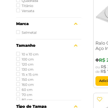
Quadrada
Titânio
Versata
Marca
Selmetal
Ralo
Tamanho
Aço I
com t
10 x 10 cm
100 cm
R$
120 cm
R$
ou
130 cm
R$
de
15 x 15 cm
150 cm
Adic
160 cm
60 cm
70 cm
80 cm
Tipo de Tampa