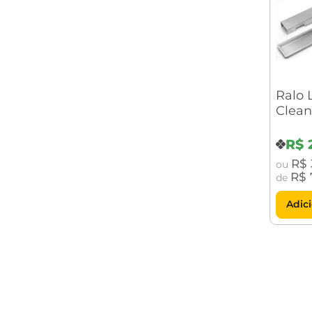
Ralo 
Clean
cm T
R$
R$
ou
R$
de
Adic