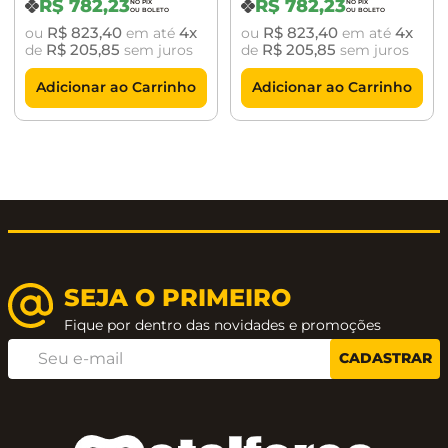
R$
782
,
23
R$
782
,
23
BA0129.203
BA0129.202
R$
823
,
40
4
R$
823
,
40
4
ou
em até
ou
em até
R$
205
,
85
R$
205
,
85
de
sem juros
de
sem juros
Adicionar ao Carrinho
Adicionar ao Carrinho
SEJA O PRIMEIRO
Fique por dentro das novidades e promoções
CADASTRAR