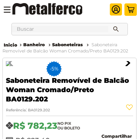
Buscar
Banheiro
Saboneteiras
Saboneteira
Removível de Balcão Woman Cromado/Preto BA0129.202
-
5%
Saboneteira Removível de Balcão
Woman Cromado/Preto
BA0129.202
:
Referência
BA0129.202
R$
782
,
23
Compartilhar