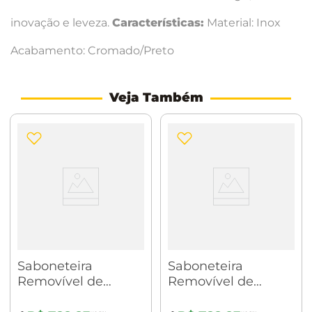
inovação e leveza.
Características:
Material: Inox
Acabamento: Cromado/Preto
Veja Também
Saboneteira
Saboneteira
Removível de
Removível de
Balcão Woman
Balcão Woman
Cromado/Branco
Cromado/Preto