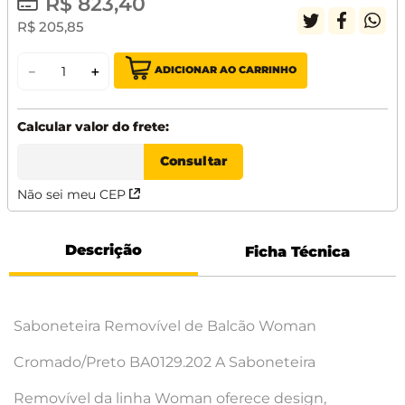
R$
823
,
40
R$
205
,
85
ADICIONAR AO CARRINHO
－
＋
Não sei meu CEP
Descrição
Ficha Técnica
Saboneteira Removível de Balcão Woman
Cromado/Preto BA0129.202 A Saboneteira
Removível da linha Woman oferece design,