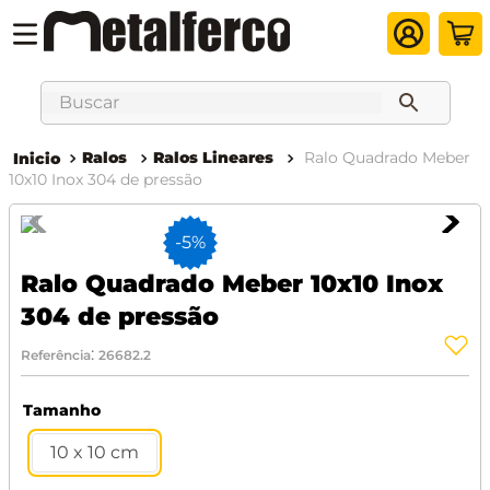
Buscar
Ralos
Ralos Lineares
Ralo Quadrado Meber
10x10 Inox 304 de pressão
-
5%
Ralo Quadrado Meber 10x10 Inox
304 de pressão
:
Referência
26682.2
Tamanho
10 x 10 cm