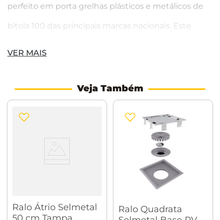
perfeito em porta grelhas plásticos e metálicos de
bitola 100 das principais marcas nacionais. Este
produto pode ser utilizado tanto em banheiros e
VER MAIS
lavabos, como em sacadas e lavanderias. Dentre os
benefícios do sistema click, citamos a bela estética e
Veja Também
o bloqueio de odores e insetos que poderiam
circular com facilidade através de um ralo grelha
comum.
Características:
Produzido em Aço Inoxidável
Ralo Átrio Selmetal
Ralo Quadrata
50 cm Tampa
Selmetal Base PVC