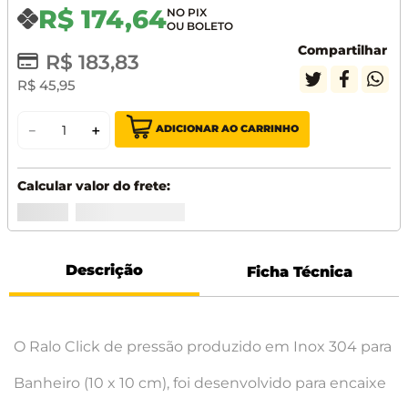
R$
174
,
64
Compartilhar
R$
183
,
83
R$
45
,
95
ADICIONAR AO CARRINHO
－
＋
Descrição
Ficha Técnica
O Ralo Click de pressão produzido em Inox 304 para
Banheiro (10 x 10 cm), foi desenvolvido para encaixe