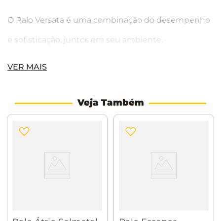
O Ralo Versata é uma combinação do desempenho
e sofisticação, juntos em seu ambiente.
Tampa Inox: Qualidade e praticidade com
VER MAIS
acabamento de primeira linha
Caixa do sistema sifonado: O sifão horizontal
Veja Também
funciona como uma comporta, garantindo maior
proteção contra o mau cheiro e gases da tubulação
Grade de proteção: Evita entrada de itens que
possam entupir o ralo deixando sua manutenção
muito mais acessível
Flange: Permite a saída para baixo ou lateral