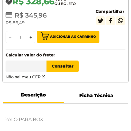
R$
328
,
66
Compartilhar
R$
345
,
96
R$
86
,
49
ADICIONAR AO CARRINHO
－
＋
Não sei meu CEP
Descrição
Ficha Técnica
RALO PARA BOX