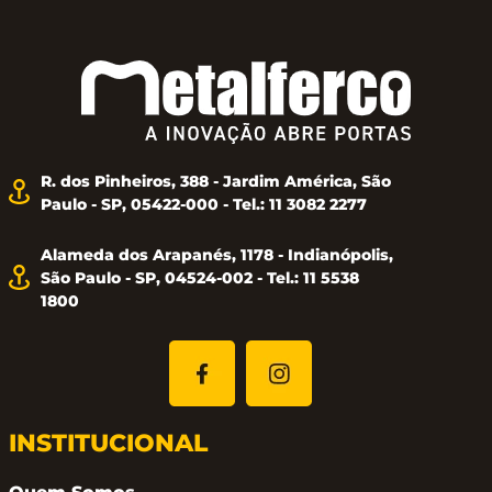
ralo;
Posicionar a base do ralo e escolher a saída para a
caixa de esgoto. Furar na laterla ou na face inferior;
Utilizar vedantes entre as abas e o revestimento;
R. dos Pinheiros, 388 - Jardim América, São
Nivelar o piso, respeitando a distência de 3mm
Paulo - SP, 05422-000 - Tel.: 11 3082 2277
entre o revestimento e a tampa do ralo.
Alameda dos Arapanés, 1178 - Indianópolis,
São Paulo - SP, 04524-002 - Tel.: 11 5538
1800
Garantia:
A garantia do produto é váilda para todo o território
nacional, com relação a defeitos de fabricação pelo
INSTITUCIONAL
prazo de 10 anos, quando o uso for em área