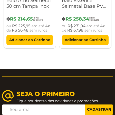
Ralo Átrio Selmetal
Ralo Essence
50 cm Tampa Inox
Selmetal Base PVC
80 cm Tampa Inox
Caracteristicas:
R$
214
,
65
R$
258
,
34
R$
225
,
95
4
R$
271
,
94
4
ou
em até
ou
em até
Tampa Inox 304;
R$
56
,
48
R$
67
,
98
de
sem juros
de
sem juros
Base PVC;
Adicionar ao Carrinho
Adicionar ao Carrinho
Sistema Sifonado;
Saída de água horizontal e vertical;
ACOMPANHA GRADE RETENTORA;
Retem impurezas sem deixar odores
SEJA O PRIMEIRO
Instruções de instalação:
Fique por dentro das novidades e promoções
CADASTRAR
Verificar queda d'água. Ela deve ser no sentido do