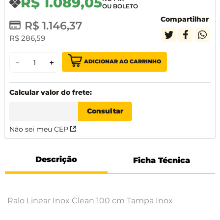
R$
1
.
089
,
05
Compartilhar
R$
1
.
146
,
37
R$
286
,
59
ADICIONAR AO CARRINHO
－
＋
Não sei meu CEP
Descrição
Ficha Técnica
Ralo Linear Inox Clean 100 cm Tampa Inox