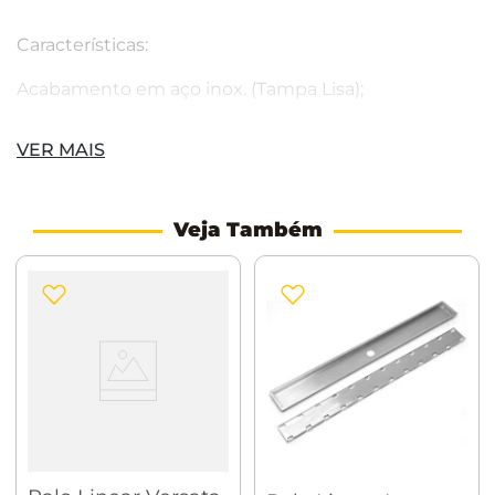
Características:
Acabamento em aço inox. (Tampa Lisa);
Grade Anti-Resíduos em aço inox;
VER MAIS
Válvula Anti-Cheiro em ABS;
Base do ralo retangular em aço inox.
Veja Também
Tamanho: 150 cm
Acompanha válvula abre/fecha e grade retentora.
Recomendações:
A limpeza deverá ser feita apenas com produtos
neutros usados normalmente em banheiros ou