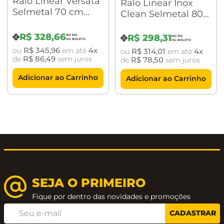
Ralo Linear Versata
Ralo Linear Inox
Selmetal 70 cm
Clean Selmetal 80
cozinha.
Tampa Inox Preto
cm Tampa Oculta
Fosco
(RLI800)
R$
328
,
66
R$
298
,
31
R$
345
,
96
4
ou
em até
R$
314
,
01
4
ou
em até
Garantia: 10 anos
R$
86
,
49
de
sem juros
R$
78
,
50
de
sem juros
Adicionar ao Carrinho
Adicionar ao Carrinho
SEJA O PRIMEIRO
Fique por dentro das novidades e promoções
CADASTRAR