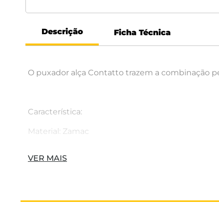
Descrição
Ficha Técnica
O puxador alça Contatto trazem a combinação perf
Característica:
Material: Zamac
Comprimento: 137 mm
VER MAIS
Altura: 31 mm
Distância entre furos: 128 mm