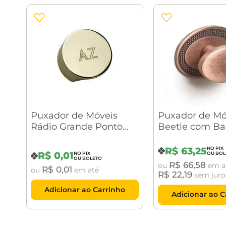
Puxador de Móveis
Puxador de Mó
Rádio Grande Ponto
Beetle com Ba
Personalizado Dourado
Granado Vecch
Zen Design
Zen Design
R$
63
,
25
R$
0
,
01
R$
66
,
58
ou
em a
R$
0
,
01
ou
em até
R$
22
,
19
sem juro
Adicionar ao Carrinho
Adicionar ao C