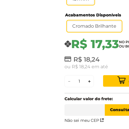
Acabamentos Disponíveis
Cromado Brilhante
R$
17
,
33
R$
18
,
24
ou
R$
18
,
24
em até
－
＋
Não sei meu CEP