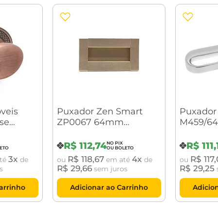
veis
Puxador Zen Smart
Puxador 
se
ZP0067 64mm
M459/64
io Cobre
Dourado
Brilhant
R$
112
,
74
R$
111
,
3
R$
118
,
67
4
R$
117
,
té
de
ou
em até
de
ou
R$
29
,
66
R$
29
,
25
s
sem juros
arrinho
Adicionar ao Carrinho
Adicio