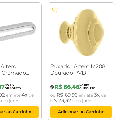
Altero
Puxador Altero M208
 Cromado
Dourado PVD
e
17
R$
66
,
46
02
4
R$
69
,
96
3
em até
de
ou
em até
de
R$
23
,
32
sem juros
sem juros
nar ao Carrinho
Adicionar ao Carrinho