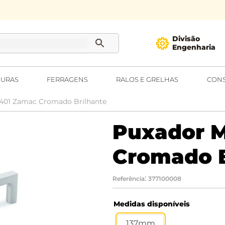
Divisão
Engenharia
URAS
FERRAGENS
RALOS E GRELHAS
CONS
401 Zamac Cromado Brilhante
Puxador 
Cromado B
:
Referência
377100008
Medidas disponíveis
137mm