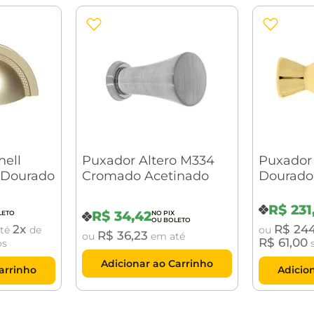
hell
Puxador Altero M334
Puxador 
Dourado
Cromado Acetinado
Dourado
R$
231
R$
34
,
42
2
R$
24
té
de
ou
R$
36
,
23
ou
em até
R$
61
,
00
os
s
Adicionar ao Carrinho
arrinho
Adicio