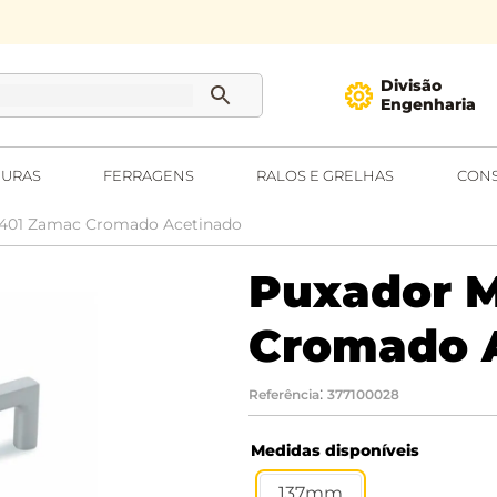
Divisão
Engenharia
URAS
FERRAGENS
RALOS E GRELHAS
CONS
8401 Zamac Cromado Acetinado
Puxador 
Cromado 
:
Referência
377100028
Medidas disponíveis
137mm