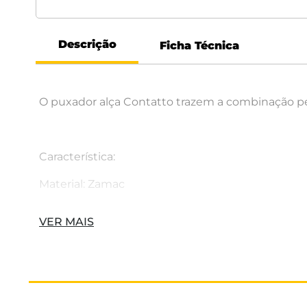
Descrição
Ficha Técnica
O puxador alça Contatto trazem a combinação perf
Característica:
Material: Zamac
Comprimento: 137 mm
VER MAIS
Altura: 31 mm
Distância entre furos: 128 mm