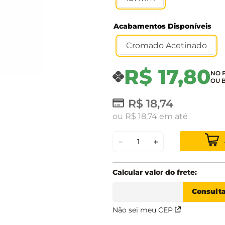
Acabamentos Disponíveis
Cromado Acetinado
R$
17
,
80
R$
18
,
74
ou
R$
18
,
74
em até
－
＋
Não sei meu CEP