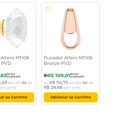
Altero M1108
Puxador Altero M1106
 PVD
Bronze PVD
,
83
R$
109
,
01
4
,
03
4
R$
114
,
75
4
em até
de
ou
em até
de
R$
28
,
68
em juros
sem juros
nar ao Carrinho
Adicionar ao Carrinho