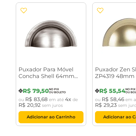
Puxador Para Móvel
Puxador Zen S
Concha Shell 64mm
ZP4319 48mm 
Níquel Escovado Zen
Design
R$
79
,
50
R$
55
,
54
R$
83
,
68
4
R$
58
,
46
ou
em até
de
ou
em a
R$
20
,
92
R$
29
,
23
sem juros
sem jur
Adicionar ao Carrinho
Adicionar ao C