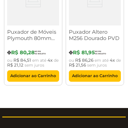
dormitórios, gaveteiros, closets, guarda-roupas,
entre outros.
Puxador de Móveis
Puxador Altero
Plymouth 80mm
M256 Dourado PVD
Gold Escovado Zen
Design
Especificações técnicas:
R$
80
,
28
R$
81
,
95
R$
84
,
51
4
R$
86
,
26
4
ou
em até
de
ou
em até
de
R$
21
,
12
R$
21
,
56
sem juros
sem juros
Adicionar ao Carrinho
Adicionar ao Carrinho
Marca: Zen
Linha: Beetle com Base Granada
Tipo: Ponto
Comprimento Puxador: 30mm