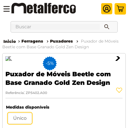
Buscar
Ferragens
Puxadores
Puxador de Móveis
Beetle com Base Granado Gold Zen Design
-
5%
Puxador de Móveis Beetle com
Base Granado Gold Zen Design
:
Referência
ZP5402.A00
Medidas disponíveis
Único