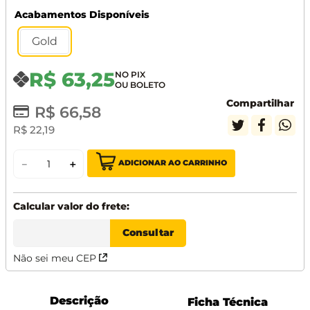
Acabamentos Disponíveis
Gold
R$
63
,
25
Compartilhar
R$
66
,
58
R$
22
,
19
ADICIONAR AO CARRINHO
－
＋
Não sei meu CEP
Descrição
Ficha Técnica