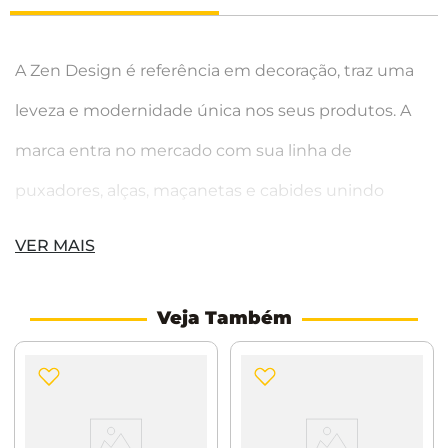
A Zen Design é referência em decoração, traz uma
leveza e modernidade única nos seus produtos. A
marca entra no mercado com sua linha de
puxadores, alças, maçanetas e cabides unindo
qualidade e inovação. Possui o compromisso de
VER MAIS
valorizar a estética dos ambientes.
O puxador Beetle traz um design elegante em
Veja Também
formato de ponto com base granada, sendo ideal
para o acabamento dos seus móveis. Pode ser
aplicado em diversos ambientes, tais como: cozinha,