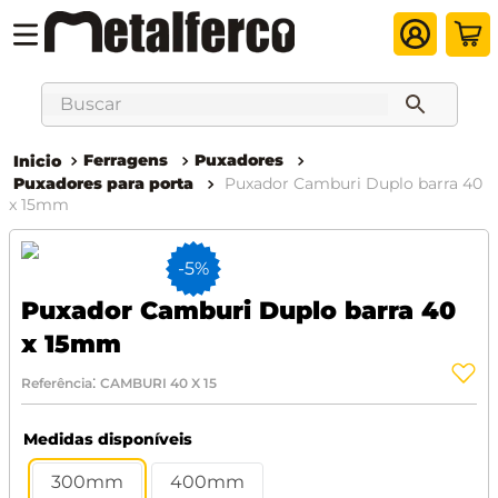
Buscar
Ferragens
Puxadores
Puxadores para porta
Puxador Camburi Duplo barra 40
x 15mm
-
5%
Puxador Camburi Duplo barra 40
x 15mm
:
Referência
CAMBURI 40 X 15
Medidas disponíveis
300mm
400mm