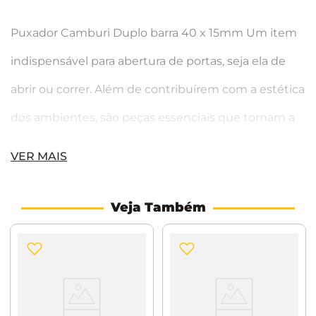
Puxador Camburi Duplo barra 40 x 15mm Um item
indispensável para abertura de portas, seja ela de
abrir ou correr. Além de contribuírem com a estética
dos ambientes, são peças essenciais que tornam a
ação de puxar e empurrar confortavelmente mais
VER MAIS
fácil.
Características:
Dimensões: 40 x 15mm
Material: Aço Inox
Veja Também