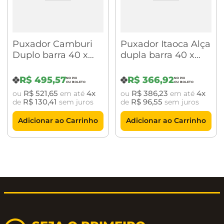
Puxador Camburi
Puxador Itaoca Alça
Duplo barra 40 x
dupla barra 40 x
10mm
15mm
R$
495
,
57
R$
366
,
92
R$
521
,
65
4
R$
386
,
23
4
ou
em até
ou
em até
R$
130
,
41
R$
96
,
55
de
sem juros
de
sem juros
Adicionar ao Carrinho
Adicionar ao Carrinho