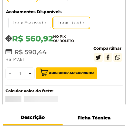
Acabamentos Disponíveis
Inox Escovado
Inox Lixado
R$
560
,
92
Compartilhar
R$
590
,
44
R$
147
,
61
ADICIONAR AO CARRINHO
－
＋
Descrição
Ficha Técnica