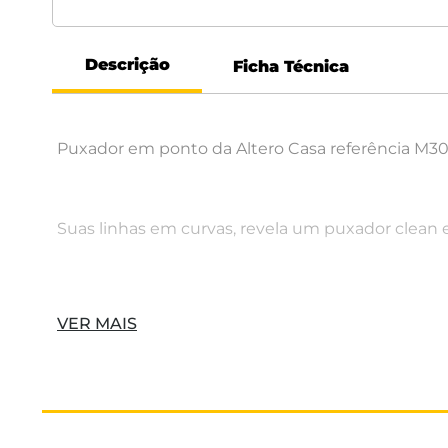
Descrição
Ficha Técnica
Puxador em ponto da Altero Casa referência M30
Suas linhas em curvas, revela um puxador clean e
DIMENSÕES
VER MAIS
39 x 23 x 20mm