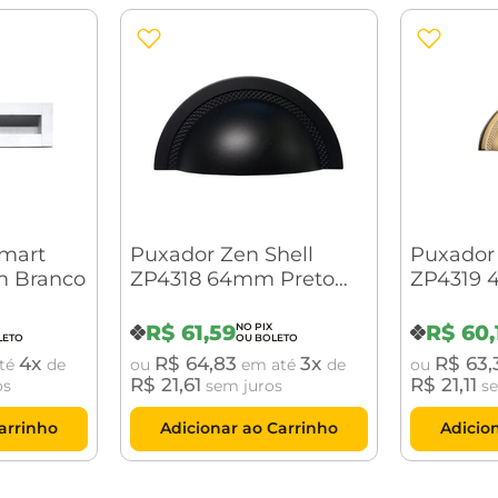
mart
Puxador Zen Shell
Puxador 
 Branco
ZP4318 64mm Preto
ZP4319 
Fosco
R$
61
,
59
R$
60
,
4
R$
64
,
83
3
R$
63
,
té
de
ou
em até
de
ou
R$
21
,
61
R$
21
,
11
os
sem juros
se
arrinho
Adicionar ao Carrinho
Adicio