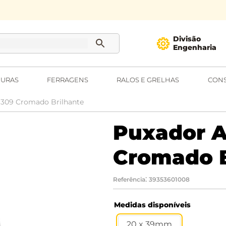
Divisão
Engenharia
URAS
FERRAGENS
RALOS E GRELHAS
CONS
M309 Cromado Brilhante
Puxador A
Cromado B
:
Referência
39353601008
Medidas disponíveis
20 x 39mm