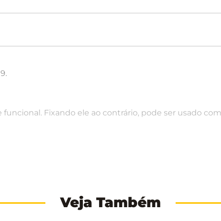
9.
 funcional. Fixando ele ao contrário, pode ser usado com
Veja Também