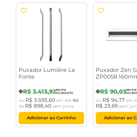
Puxador Lumiére La
Puxador Zen S
Fonte
ZP0058 160mm
R$
3
.
413
,
92
R$
90
,
03
R$
3
.
593
,
60
4
R$
94
,
77
ou
em até
ou
em a
R$
898
,
40
R$
23
,
69
de
sem juros
sem jur
Adicionar ao Carrinho
Adicionar ao C