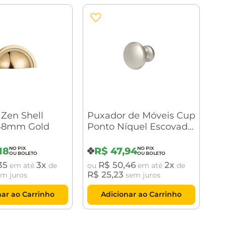
Zen Shell
Puxador de Móveis Cup
48mm Gold
Ponto Níquel Escovado
Zen Design
18
R$
47
,
94
35
3
R$
50
,
46
2
em até
de
ou
em até
de
R$
25
,
23
m juros
sem juros
nar ao Carrinho
Adicionar ao Carrinho