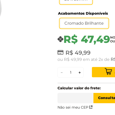
Acabamentos Disponíveis
Cromado Brilhante
R$
47
,
49
R$
49
,
99
R
ou
R$
49
,
99
em até
2
de
－
＋
Não sei meu CEP