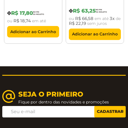
Cromado Acetinado
Granado Gold Zen
Design
R$
63
,
25
R$
17
,
80
R$
66
,
58
3
ou
em até
de
R$
18
,
74
ou
em até
R$
22
,
19
sem juros
Adicionar ao Carrinho
Adicionar ao Carrinho
SEJA O PRIMEIRO
Fique por dentro das novidades e promoções
CADASTRAR