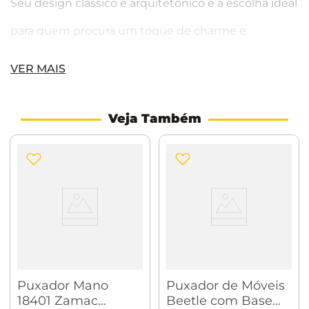
Seu design clássico e arquitetônico é a escolha ideal
para quem procura um toque de charme e
elegância para seus móveis. Seu peso e tamanho
VER MAIS
equilibrados o tornam um produto perfeito para
qualquer ambiente. Esta peça é, sem sombra de
Veja Também
dúvidas, o acessório ideal para dar um toque de
sofisticação e elegância para seus móveis.
DIMENSÕES
74 x 65 x 35mm
Puxador Mano
Puxador de Móveis
18401 Zamac
Beetle com Base