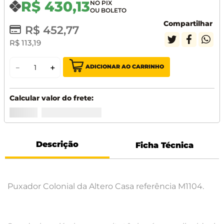
R$
430
,
13
Compartilhar
R$
452
,
77
R$
113
,
19
ADICIONAR AO CARRINHO
－
＋
Descrição
Ficha Técnica
Puxador Colonial da Altero Casa referência M1104.