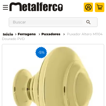
Buscar
Ferragens
Puxadores
Puxador Altero M1104
Dourado PVD
-
5%