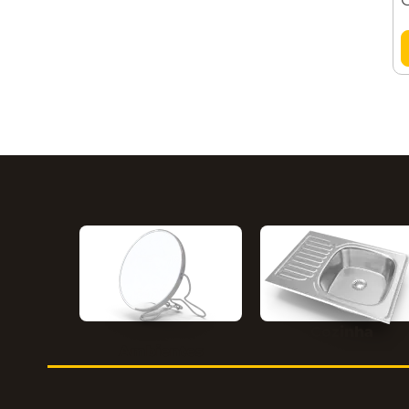
Sistema de acionamento: Gatilho
Tipo de bico: Jato regulável
Massa aproximada (peso): 0.36 kg
Garantia legal: 90 dias
Cozinha
Ambientes