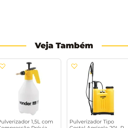
 na água)
Veja Também
Pulverizador 1,5L com
Pulverizador Tipo
Compressão Prévia
Costal Agrícola 20L PC