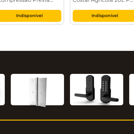
Vonder
020 Vonder
Indisponível
Indisponível
Ferragens
Fechaduras Digitais