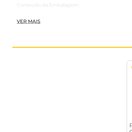
Conteúdo da Embalagem:
1 Pulverizador.
VER MAIS
Acompanha:
1 dosador de 10 ml (mistura proporção de veneno
1 anel o´ring de reposição do êmbolo.
DETALHES TÉCNICOS
Tipo do pulverizador: Doméstico
Material: Plástico
Capacidade do reservatório: 1,5 litro