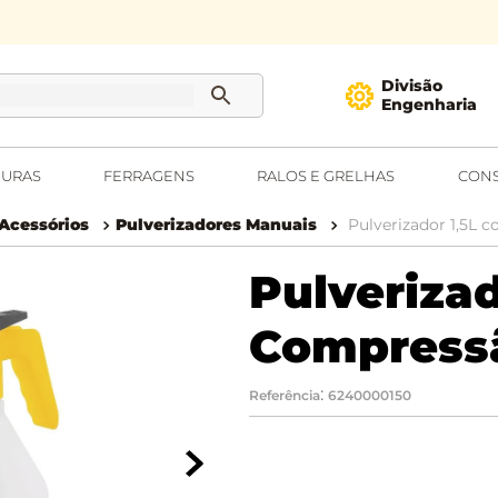
Divisão
Engenharia
URAS
FERRAGENS
RALOS E GRELHAS
CONS
Acessórios
Pulverizadores Manuais
Pulverizador 1,5L
Pulveriza
Compressã
:
Referência
6240000150