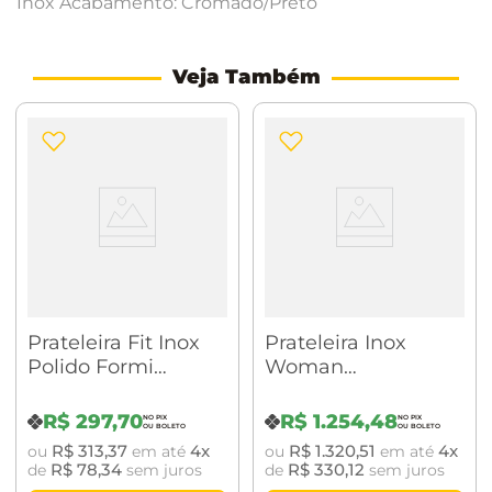
Inox Acabamento: Cromado/Preto
Veja Também
Prateleira Fit Inox
Prateleira Inox
Polido Formi
Woman
Design
Cromado/Polido
BA0206.201
R$
297
,
70
R$
1
.
254
,
48
R$
313
,
37
4
R$
1
.
320
,
51
4
ou
em até
ou
em até
R$
78
,
34
R$
330
,
12
de
sem juros
de
sem juros