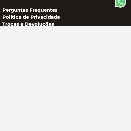
Perguntas Frequentes
Política de Privacidade
Trocas e Devoluções
CONTATO
(11) 94162 2249
atendimento@metalferco.com.br
COMO PAGAR
LOJA SEGURA