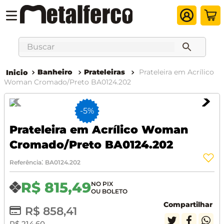
Buscar
Banheiro
Prateleiras
Prateleira em Acrílico
Woman Cromado/Preto BA0124.202
-
5%
Prateleira em Acrílico Woman
Cromado/Preto BA0124.202
:
Referência
BA0124.202
R$
815
,
49
Compartilhar
R$
858
,
41
R$
214
,
60