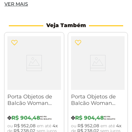
VER MAIS
conforto e um conjunto de formas e sensações para
o dia a dia das pessoas.
Características:
Material:
Veja Também
Acrílico/Zamac Dimensões: 219 x 90 x 90mm
Porta Objetos de
Porta Objetos de
Balcão Woman
Balcão Woman
Cromado/Branco
Cromado/Preto
BA0151.203
BA0151.202
R$
904
,
48
R$
904
,
48
R$
952
,
08
4
R$
952
,
08
4
ou
em até
ou
em até
R$
238
,
02
R$
238
,
02
de
sem juros
de
sem juros