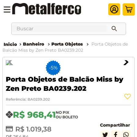
Buscar
Banheiro
Porta Objetos
Porta Objetos de
Balcão Miss by Zen Preto BA0239.202
-
5%
Porta Objetos de Balcão Miss by
Zen Preto BA0239.202
:
Referência
BA0239.202
R$
968
,
41
Compartilhar
R$
1
.
019
,
38
R$
254
,
84