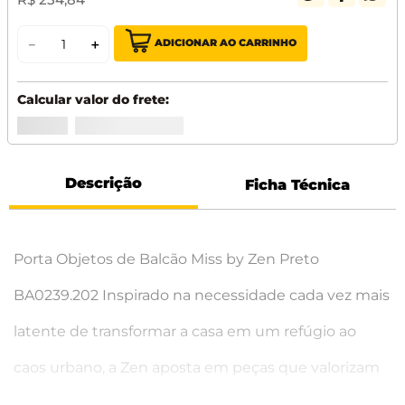
ADICIONAR AO CARRINHO
－
＋
Descrição
Ficha Técnica
Porta Objetos de Balcão Miss by Zen Preto
BA0239.202 Inspirado na necessidade cada vez mais
latente de transformar a casa em um refúgio ao
caos urbano, a Zen aposta em peças que valorizam
o design e a harmonia dos ambientes, levando mais