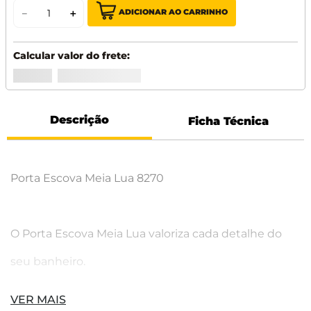
ADICIONAR AO CARRINHO
－
＋
Descrição
Ficha Técnica
Porta Escova Meia Lua 8270
O Porta Escova Meia Lua valoriza cada detalhe do
seu banheiro.
VER MAIS