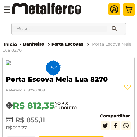
Buscar
Banheiro
Porta Escovas
Porta Escova Meia
Lua 8270
-
5%
Porta Escova Meia Lua 8270
:
Referência
8270 008
R$
812
,
35
Compartilhar
R$
855
,
11
R$
213
,
77