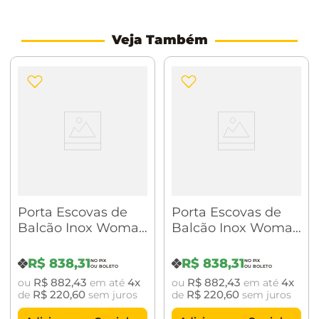
Características:
Material: Latão
Veja Também
Acabamento: Cromado
Dimensões: (C x L x A) 9 x 9 x 19cm
Porta Escovas de
Porta Escovas de
Balcão Inox Woman
Balcão Inox Woman
Cromado/Preto
Cromado/Branco
BA0152.202
BA0152.203
R$
838
,
31
R$
838
,
31
R$
882
,
43
4
R$
882
,
43
4
ou
em até
ou
em até
R$
220
,
60
R$
220
,
60
de
sem juros
de
sem juros