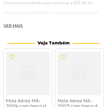
Como uma mola de piso universal, a BTS 80 foi
projetada para satisfazer os requisitos de todos os
tipos de portas. Com seus acessórios
VER MAIS
independentemente combináveis, ela é capaz de
satisfazer praticamente qualquer requisito de
Veja Também
aplicação. Instalado abaixo do nível do piso, o
mecanismo é quase que completamente oculto.
Fabricação certificada pela ISO 9001.
Variedade de
funções:
Velocidade de fechamento regulável
através de duas válvulas independentes (175° até
70° e 70° até 0°); Backcheck mecânico; Parada
Mola Aérea MA-
Mola Aérea MA-
200/4 com braço de
200/3 com braço de