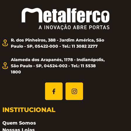
diversas condições estruturais – mesmo quando
adaptados.
Benefícios para o
arquiteto/especificador:
Instalação embutida para
R. dos Pinheiros, 388 - Jardim América, São
máxima elegância visual; Apresenta todas as
Paulo - SP, 05422-000 - Tel.: 11 3082 2277
funções essenciais; Design robusto comprovado
Alameda dos Arapanés, 1178 - Indianópolis,
São Paulo - SP, 04524-002 - Tel.: 11 5538
capaz de sustentar folhas com peso de até 300 kg.
1800
Benefícios para o usuário:
Ciclo de fechamento
constante, independente da temperatura;
Mecanismo altamente eficiente oferece máxima
INSTITUCIONAL
conveniência
Quem Somos
Nossas Lojas