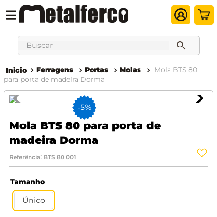
Buscar
Ferragens
Portas
Molas
Mola BTS 80
para porta de madeira Dorma
-
5%
Mola BTS 80 para porta de
madeira Dorma
:
Referência
BTS 80 001
Tamanho
Único