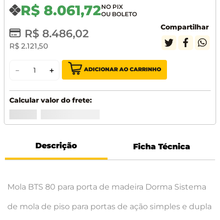
R$
8
.
061
,
72
Compartilhar
R$
8
.
486
,
02
R$
2
.
121
,
50
ADICIONAR AO CARRINHO
－
＋
Descrição
Ficha Técnica
Mola BTS 80 para porta de madeira Dorma Sistema
de mola de piso para portas de ação simples e dupla