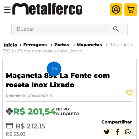
Buscar
Ferragens
Portas
Maçanetas
Maçaneta
892 La Fonte com roseta Inox Lixado
-
5%
Maçaneta 892 La Fonte com
roseta Inox Lixado
:
Referência
40946040-0
R$
201
,
54
Compartilhar
R$
212
,
15
R$
53
,
03