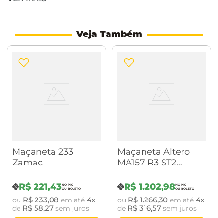
linha Architect Inox uma excelente escolha.
Veja Também
Antes de escolher o seu produto, leia atentamente
as informações que preparamos a fim de auxiliá-lo
(a) e orientá-lo (a) para uma boa compra. Veja a
configuração do produto, sua aplicação e nossas
dicas de manutenção.
Maçaneta 233
Maçaneta Altero
Zamac
MA157 R3 ST2
Zamac Externo
Cromado Brilhante
R$
221
,
43
R$
1
.
202
,
98
R$
233
,
08
4
R$
1
.
266
,
30
4
ou
em até
ou
em até
R$
58
,
27
R$
316
,
57
de
sem juros
de
sem juros