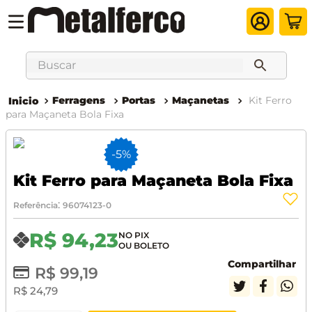
Buscar
Ferragens
Portas
Maçanetas
Kit Ferro
para Maçaneta Bola Fixa
-
5%
Kit Ferro para Maçaneta Bola Fixa
:
Referência
96074123-0
R$
94
,
23
Compartilhar
R$
99
,
19
R$
24
,
79