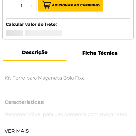
ADICIONAR AO CARRINHO
－
＋
Descrição
Ficha Técnica
Kit Ferro para Maçaneta Bola Fixa
Características:
Recomendável para uso somente com maçanetas
do tipo bola, knob ou taco de golf;
VER MAIS