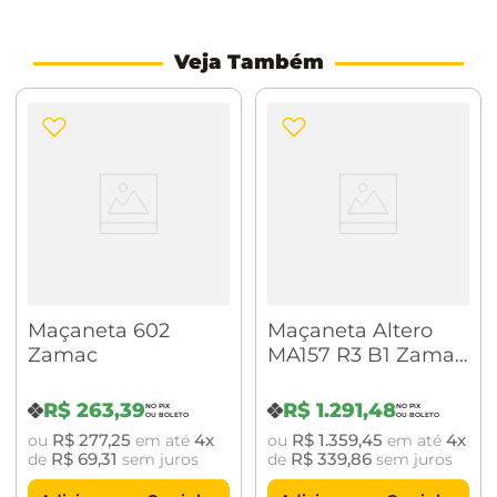
Aplicável nas rosetas 307 e 313 e nos espelhos 521,
603, 615, 616 e 628.
Veja Também
Material: Aço
Maçaneta 602
Maçaneta Altero
Zamac
MA157 R3 B1 Zamac
Banheiro Cromado
Brilhante
R$
263
,
39
R$
1
.
291
,
48
R$
277
,
25
4
R$
1
.
359
,
45
4
ou
em até
ou
em até
R$
69
,
31
R$
339
,
86
de
sem juros
de
sem juros