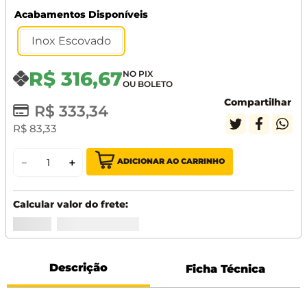
Acabamentos Disponíveis
Inox Escovado
R$
316
,
67
Compartilhar
R$
333
,
34
R$
83
,
33
ADICIONAR AO CARRINHO
－
＋
Descrição
Ficha Técnica