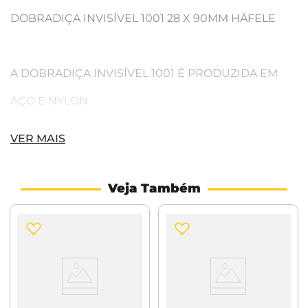
DOBRADIÇA INVISÍVEL 1001 28 X 90MM HÄFELE
A DOBRADIÇA INVISÍVEL 1001 É PRODUZIDA EM
AÇO E NYLON.
VER MAIS
Montagem: Para DIN esquerdo e DIN direito
Versão: Para montagem embutida
Veja Também
Formato do canto: arredondada
Largura da aba: 28 mm
Material: Aço inox, Poliamida
Altura da aba: 90 mm