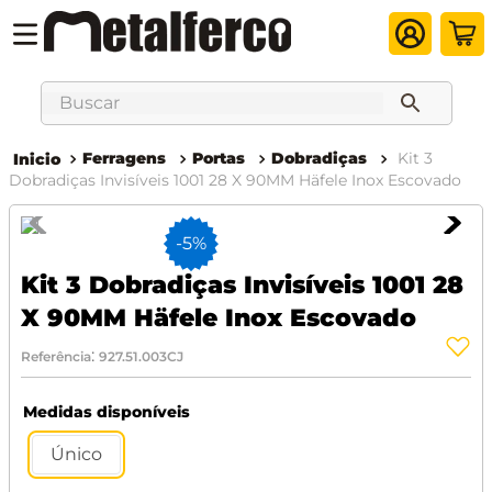
Buscar
Ferragens
Portas
Dobradiças
Kit 3
Dobradiças Invisíveis 1001 28 X 90MM Häfele Inox Escovado
-
5%
Kit 3 Dobradiças Invisíveis 1001 28
X 90MM Häfele Inox Escovado
:
Referência
927.51.003CJ
Medidas disponíveis
Único