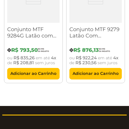
Conjunto MTF
Conjunto MTF 9279
9284G Latão com
Latão Com
Fechadura Roseta
Fechadura ML500
958 Niquel
Roseta 958 Latão
R$
793
,
50
R$
876
,
13
Brilhante
Polido Envernizado
R$
835
,
26
4
R$
922
,
24
4
ou
em até
ou
em até
R$
208
,
81
R$
230
,
56
de
sem juros
de
sem juros
Adicionar ao Carrinho
Adicionar ao Carrinho