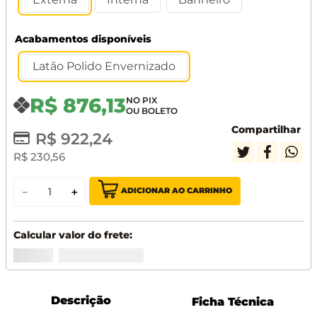
Acabamentos disponíveis
Latão Polido Envernizado
R$
876
,
13
Compartilhar
R$
922
,
24
R$
230
,
56
ADICIONAR AO CARRINHO
－
＋
Descrição
Ficha Técnica