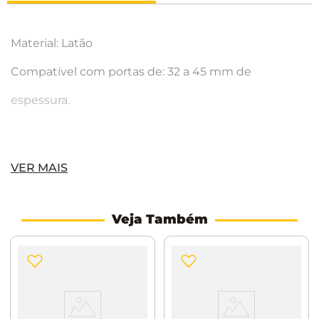
Material: Latão
Compatível com portas de: 32 a 45 mm de
espessura.
Itens Inclusos:
VER MAIS
Par de Maçaneta
Par de Roseta
Veja Também
Fechadura ML500 Häfele