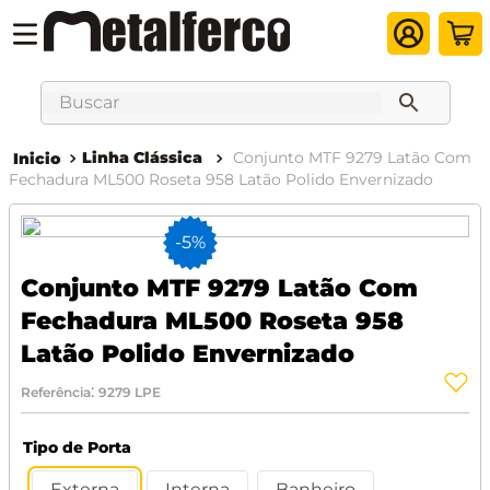
Buscar
Linha Clássica
Conjunto MTF 9279 Latão Com
Fechadura ML500 Roseta 958 Latão Polido Envernizado
-
5%
Conjunto MTF 9279 Latão Com
Fechadura ML500 Roseta 958
Latão Polido Envernizado
:
Referência
9279 LPE
Tipo de Porta
Externa
Interna
Banheiro