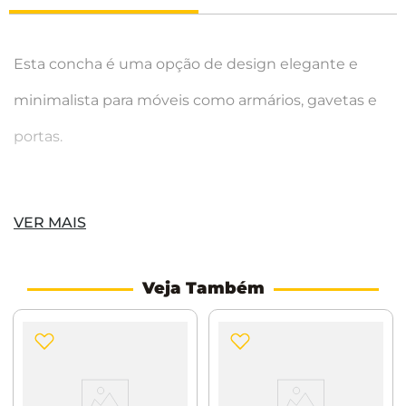
Esta concha é uma opção de design elegante e
minimalista para móveis como armários, gavetas e
portas.
DIMENSÕES:
VER MAIS
203 x 87 x 16mm
Veja Também
Distância entre os furos:
170mm