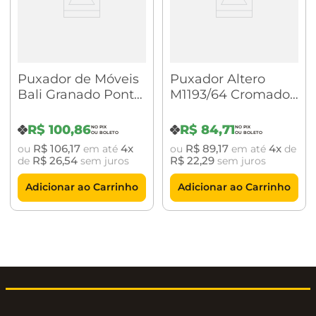
Puxador de Móveis
Puxador Altero
Bali Granado Ponto
M1193/64 Cromado
Vecchio Cobre Zen
Acetinado
Design
R$
100
,
86
R$
84
,
71
R$
106
,
17
4
R$
89
,
17
4
ou
em até
ou
em até
de
R$
26
,
54
R$
22
,
29
de
sem juros
sem juros
Adicionar ao Carrinho
Adicionar ao Carrinho