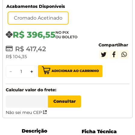
Acabamentos Disponíveis
Cromado Acetinado
R$
396
,
55
Compartilhar
R$
417
,
42
R$
104
,
35
ADICIONAR AO CARRINHO
－
＋
Não sei meu CEP
Descrição
Ficha Técnica