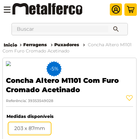
Buscar
Ferragens
Puxadores
Concha Altero M1101
Com Furo Cromado Acetinado
-
5%
Concha Altero M1101 Com Furo
Cromado Acetinado
:
Referência
39353549028
Medidas disponíveis
203 x 87mm