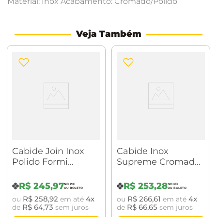
Material: Inox Acabamento: Cromado/Polido
Veja Também
Cabide Join Inox
Cabide Inox
Polido Formi
Supreme Cromado
Design
BA0153.201
R$
245
,
97
R$
253
,
28
R$
258
,
92
4
R$
266
,
61
4
ou
em até
ou
em até
R$
64
,
73
R$
66
,
65
de
sem juros
de
sem juros