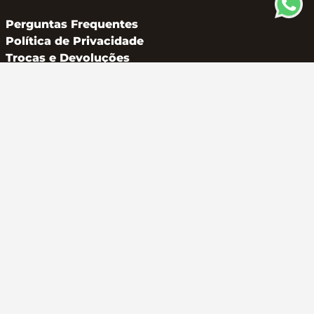
Perguntas Frequentes
Política de Privacidade
Trocas e Devoluções
CONTATO
(11) 94162 2249
atendimento@metalferco.com.br
COMO PAGAR
LOJA SEGURA