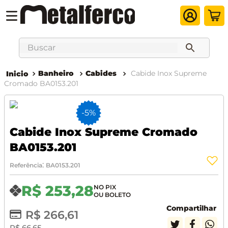
Buscar
Banheiro
Cabides
Cabide Inox Supreme
Cromado BA0153.201
-
5%
Cabide Inox Supreme Cromado
BA0153.201
:
Referência
BA0153.201
R$
253
,
28
Compartilhar
R$
266
,
61
R$
66
,
65