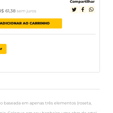
Compartilhar
R$
61
,
38
sem juros
ADICIONAR AO CARRINHO
ão baseada em apenas três elementos (roseta,