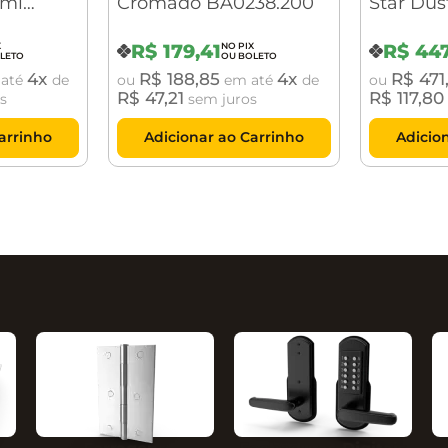
rmi
Cromado BA0238.200
Star Dus
R$
179
,
41
R$
44
4
R$
188
,
85
4
R$
471
até
de
ou
em até
de
ou
R$
47
,
21
R$
117
,
80
s
sem juros
arrinho
Adicionar ao Carrinho
Adicio