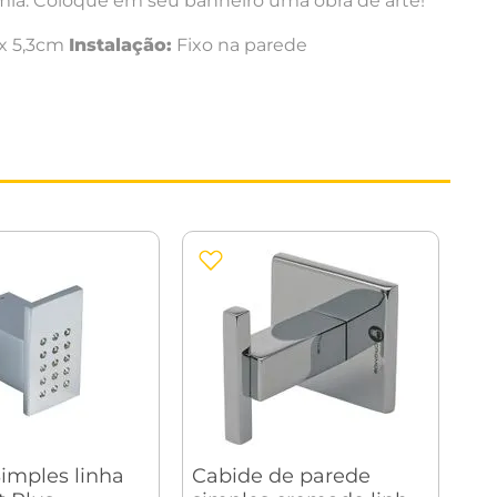
mia. Coloque em seu banheiro uma obra de arte!
 x 5,3cm
Instalação:
Fixo na parede
imples linha
Cabide de parede