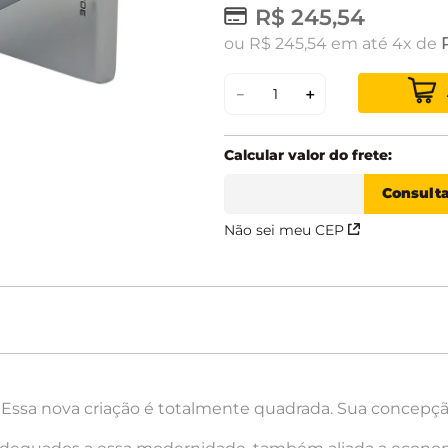
R$
245
,
54
ou
R$
245
,
54
em até
4
de
－
＋
Não sei meu CEP
 Essa nova criação é totalmente quadrada. Sua concepç