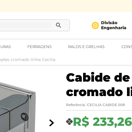
Divisão
Engenharia
URAS
FERRAGENS
RALOS E GRELHAS
CONS
ples cromado linha Cecilia
Cabide de
cromado li
:
Referência
CECILIA CABIDE 008
R$
233
,
26