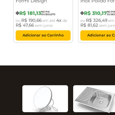
Formi Design
Inox Polido Fo
Design
R$
181
,
13
R$
310
,
17
R$
190
,
66
4
R$
326
,
49
ou
em até
de
ou
em 
R$
47
,
66
R$
81
,
62
sem juros
sem juro
Adicionar ao Carrinho
Adicionar ao C