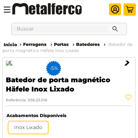
Buscar
Ferragens
Portas
Batedores
Batedor de
porta magnético Häfele Inox Lixado
-
5%
Batedor de porta magnético
Häfele Inox Lixado
:
Referência
938.23.016
Acabamentos Disponíveis
Inox Lixado