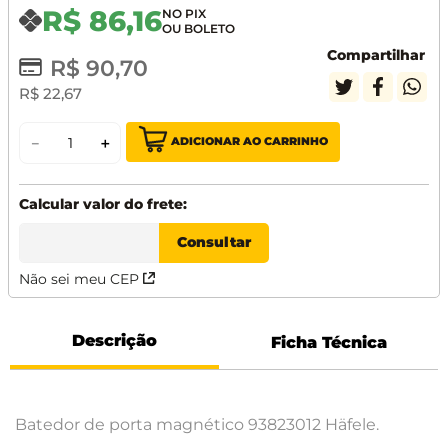
R$
86
,
16
Compartilhar
R$
90
,
70
R$
22
,
67
ADICIONAR AO CARRINHO
－
＋
Não sei meu CEP
Descrição
Ficha Técnica
Batedor de porta magnético 93823012 Häfele.