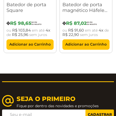
Batedor de porta
Batedor de porta
Square
magnético Häfele
Inox Polido
R$
98
,
65
R$
87
,
02
R$
103
,
84
4
R$
91
,
60
4
ou
em até
ou
em até
de
R$
25
,
96
R$
22
,
90
de
sem juros
sem juros
Adicionar ao Carrinho
Adicionar ao Carrinho
SEJA O PRIMEIRO
Fique por dentro das novidades e promoções
CADASTRAR