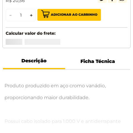
R$
20
,
56
ADICIONAR AO CARRINHO
－
＋
Descrição
Ficha Técnica
Produto produzido em aço cromo vanádio,
proporcionando maior durabilidade.
Possui cabo isolado para 1.000 V e antiderrapante