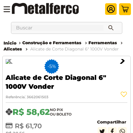
Buscar
Construção e Ferramentas
Ferramentas
Alicates
Alicate de Corte Diagonal 6" 1000V Vonder
-
5%
Alicate de Corte Diagonal 6"
1000V Vonder
:
Referência
3662061503
R$
58
,
62
Compartilhar
R$
61
,
70