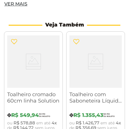
VER MAIS
simples Trend Acabamento: Cromado Material:
Latão cromado Medidas: 2,9 x30,3x7,0 cm
Veja Também
Instalação:
Fixo na parede
Recomendações:
Limpar com água e sabão neutro apenas e secar a
peça com pano macio e limpo.
Toalheiro cromado
Toalheiro com
60cm linha Solution
Saboneteira Líquida
e Porta Objetos
Soul
R$
549
,
94
R$
1
.
355
,
43
Cromado/Branco
R$
578
,
88
4
R$
1
.
426
,
77
4
ou
em até
ou
em até
BA0178.203
R$
144
,
72
R$
356
,
69
de
sem juros
de
sem juros