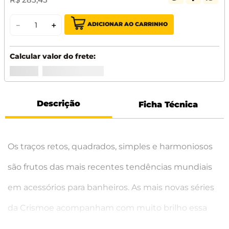
ADICIONAR AO CARRINHO
－
＋
Descrição
Ficha Técnica
Os traços retos, quadrados, simples e harmoniosos
são frutos das mais recentes tendências mundiais
em acessórios para banheiros. As mais novas séries
da Crismoe acompanham com muito brilho essa
tendência.
Características:
Dados: Toalheiro