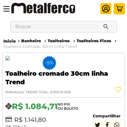
Buscar
Banheiro
Toalheiros
Toalheiros Fixos
Toalheiro cromado 30cm linha Trend
-
5%
Toalheiro cromado 30cm linha
Trend
:
Referência
TREND TOAL. S/30CM 008
R$
1
.
084
,
71
Compartilhar
R$
1
.
141
,
80
R$
285
,
45