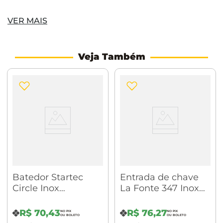
Diâmetro: 31,00 mm
VER MAIS
Altura: 25,00 mm
Tipo de produto: Para aparafusar
Veja Também
Batedor Startec
Entrada de chave
Circle Inox
La Fonte 347 Inox
Escovado
Polido
R$
70
,
43
R$
76
,
27