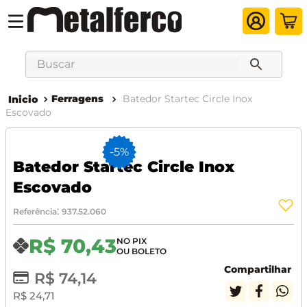
Buscar
Ferragens
Batedor Startec Circle Inox
Escovado
-
5%
Batedor Startec Circle Inox
Escovado
:
Referência
937.52.060
R$
70
,
43
Compartilhar
R$
74
,
14
R$
24
,
71