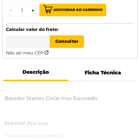
ADICIONAR AO CARRINHO
－
＋
Não sei meu CEP
Descrição
Ficha Técnica
Batedor Startec Circle Inox Escovado
Material: Aço inox
Cor/acabamento: fosco