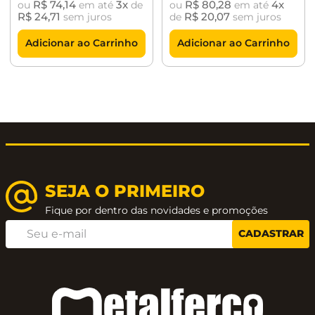
R$
74
,
14
3
R$
80
,
28
4
ou
em até
de
ou
em até
R$
24
,
71
R$
20
,
07
sem juros
de
sem juros
Adicionar ao Carrinho
Adicionar ao Carrinho
SEJA O PRIMEIRO
Fique por dentro das novidades e promoções
CADASTRAR