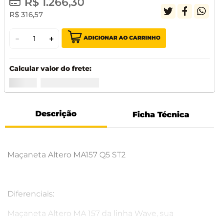
R$
1
.
266
,
30
R$
316
,
57
ADICIONAR AO CARRINHO
－
＋
Descrição
Ficha Técnica
Maçaneta Altero MA157 Q5 ST2
Diferenciais:
Maçaneta Altero MA 157 da linha Wave, sua