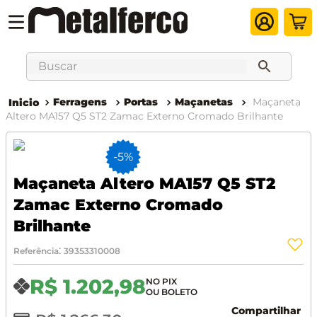
Buscar
Ferragens
Portas
Maçanetas
Maçaneta
Altero MA157 Q5 ST2 Zamac Externo Cromado Brilhante
-
5%
Maçaneta Altero MA157 Q5 ST2
Zamac Externo Cromado
Brilhante
:
Referência
39353310008
R$
1
.
202
,
98
Compartilhar